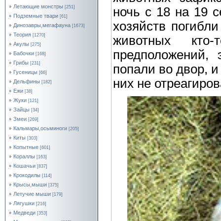
Летающие монстры
[251]
ночь с 18 на 19 
Подземные твари
[61]
хозяйств погибли
Динозавры,мегафауна
[1673]
Теория
[1270]
животных кто
Акулы
[275]
предположений, 
Бабочки
[168]
Грибы
[231]
попали во двор, и
Гусеницы
[66]
них не отреагиров
Дельфины
[182]
Ежи
[38]
Жуки
[121]
Зайцы
[34]
Змеи
[269]
Кальмары,осьминоги
[205]
Киты
[303]
Копытные
[601]
Кораллы
[163]
Кошачьи
[837]
Крокодилы
[114]
Крысы,мыши
[375]
Летучие мыши
[179]
Лягушки
[216]
Медведи
[353]