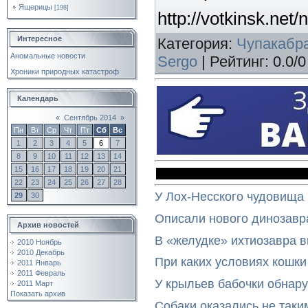
Ящерицы
[198]
http://votkinsk.net
Интересное
Категория
:
Чупакабр
Аномальные новости
Sergo
|
Рейтинг
:
0.0
/
0
Хроники природных катастроф
Календарь
«
Сентябрь 2014
»
Пн
Вт
Ср
Чт
Пт
Сб
Вс
1
2
3
4
5
6
7
8
9
10
11
12
13
14
15
16
17
18
19
20
21
22
23
24
25
26
27
28
У Лох-Несского чудовища
29
30
Описали нового динозавр
Архив новостей
В «желудке» ихтиозавра 
2010 Ноябрь
2010 Декабрь
При каких условиях кошки
2011 Январь
2011 Февраль
У крыльев бабочки обнар
2011 Март
Показать архив
Собаки оказались не таки