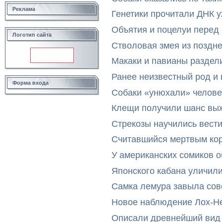
Реклама
Генетики прочитали ДНК 
Объятия и поцелуи перед
Логотип сайта
Стволовая змея из поздн
Макаки и павианы раздел
Ранее неизвестный род и 
Форма входа
Собаки «унюхали» челове
Клещи получили шанс выж
Стрекозы научились вест
Считавшийся мертвым ко
У американских сомиков 
Японского кабана уличил
Самка лемура завыла сов
Новое наблюдение Лох-Н
Описали древнейший вид 