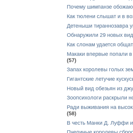
Почему шимпанзе обожают
Как тюлени слышат и в во
Детеныши тираннозавра ум
Обнаружили 29 новых вид
Как слонам удается общат
Макаки впервые попали в
(57)
Запах королевы голых зе
Гигантские летучие куск
Новый вид обезьян из дж
Зоопсихологи раскрыли н
Ради выживания на высок
(58)
В честь Манки Д. Луффи и
Пчелиные королевы сброс