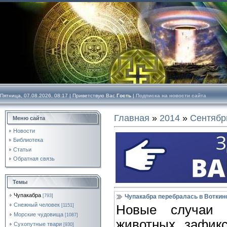
Пятница, 07.08.2026, 08:17 |
Приветствую Вас
Гость
|
Подписка на новости сайта
Главная
»
2014
»
Сентябр
Меню сайта
Новости
Библиотека
Статьи
Обратная связь
Темы
Чупакабра
[793]
Чупакабра перебралась в Воткин
Снежный человек
[1151]
Новые случаи 
Морские чудовища
[1087]
животных зафикс
Сухопутные твари
[930]