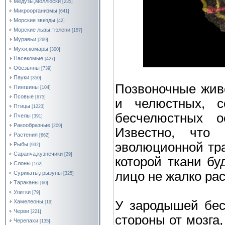
Медузы,моллюски
[235]
Микроорганизмы
[641]
Морские звезды
[42]
Морские львы,тюлени
[157]
Муравьи
[269]
Мухи,комары
[300]
Насекомые
[427]
Обезьяны
[739]
Пауки
[350]
Позвоночные жив
Пингвины
[104]
Псовые
[675]
и челюстных, с
Птицы
[1223]
бесчелюстных о
Пчелы
[391]
Ракообразные
[209]
Известно, что
Растения
[662]
эволюционной тр
Рыбы
[932]
Саранча,кузнечики
[29]
которой ткани бу
Слоны
[162]
лицо не жалко ра
Сурикаты,грызуны
[325]
Тараканы
[60]
Улитки
[79]
Хамелеоны
У зародышей бес
[19]
Черви
[221]
стороны от мозга
Черепахи
[135]