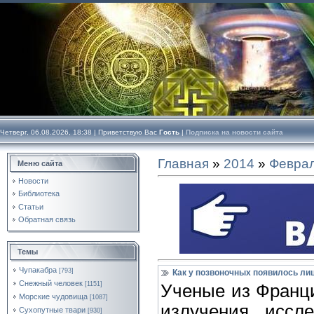
Четверг, 06.08.2026, 18:38 |
Приветствую Вас
Гость
|
Подписка на новости сайта
Главная
»
2014
»
Февра
Меню сайта
Новости
Библиотека
Статьи
Обратная связь
Темы
Чупакабра
[793]
Как у позвоночных появилось ли
Снежный человек
[1151]
Ученые из Франц
Морские чудовища
[1087]
излучения иссл
Сухопутные твари
[930]