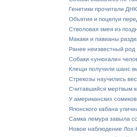
Генетики прочитали ДНК
Объятия и поцелуи пере
Стволовая змея из позд
Макаки и павианы разде
Ранее неизвестный род 
Собаки «унюхали» чело
Клещи получили шанс вы
Стрекозы научились ве
Считавшийся мертвым к
У американских сомико
Японского кабана уличи
Самка лемура завыла со
Новое наблюдение Лох-