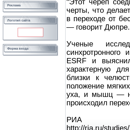
"Этот череп сое
Реклама
черты, что дела
в переходе от б
Логотип сайта
— говорит Дюпре.
Ученые иссл
Форма входа
синхротронного 
ESRF и выяснили
характерную для
близки к челюст
положение мягких
уха, и мышц — н
происходил перех
РИА
http://ria.ru/stud