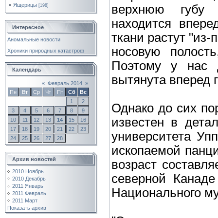
Ящерицы
верхнюю губу 
[198]
находится впере
Интересное
ткани растут "из-
Аномальные новости
носовую полость
Хроники природных катастроф
Поэтому у нас 
Календарь
вытянута вперед 
«
Февраль 2014
»
Пн
Вт
Ср
Чт
Пт
Сб
Вс
1
2
Однако до сих п
3
4
5
6
7
8
9
известен в детал
10
11
12
13
14
15
16
17
18
19
20
21
22
23
университета Уп
24
25
26
27
28
ископаемой панц
Архив новостей
возраст составля
2010 Ноябрь
северной Канаде
2010 Декабрь
2011 Январь
Национального му
2011 Февраль
2011 Март
Показать архив