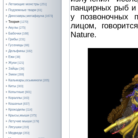
Летающие монстры
[251]
панцирных рыб и
Подземные твари
[61]
у позвоночных 
Динозавры,мегафауна
[1673]
Теория
[1270]
лицом, говоритс
Акулы
[275]
Nature.
Бабочки
[168]
Грибы
[231]
Гусеницы
[66]
Дельфины
[182]
Ежи
[38]
Жуки
[121]
Зайцы
[34]
Змеи
[269]
Кальмары,осьминоги
[205]
Киты
[303]
Копытные
[601]
Кораллы
[163]
Кошачьи
[837]
Крокодилы
[114]
Крысы,мыши
[375]
Летучие мыши
[179]
Лягушки
[216]
Медведи
[353]