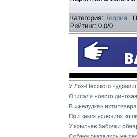
Категория
:
Теория
|
П
Рейтинг
:
0.0
/
0
У Лох-Несского чудови
Описали нового динозав
В «желудке» ихтиозавра
При каких условиях кош
У крыльев бабочки обн
Собаки оказались не та