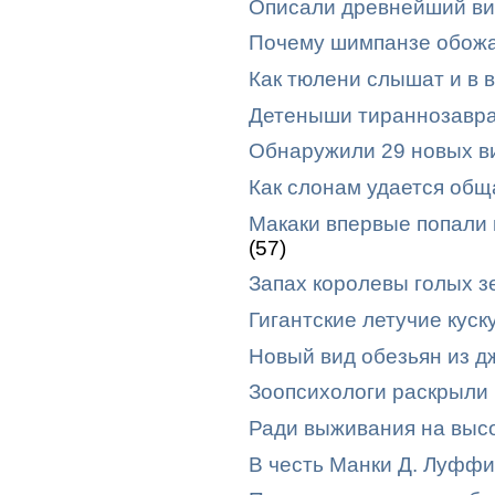
Описали древнейший ви
Почему шимпанзе обожа
Как тюлени слышат и в в
Детеныши тираннозавра 
Обнаружили 29 новых в
Как слонам удается общ
Макаки впервые попали 
(57)
Запах королевы голых з
Гигантские летучие кус
Новый вид обезьян из д
Зоопсихологи раскрыли
Ради выживания на выс
В честь Манки Д. Луффи