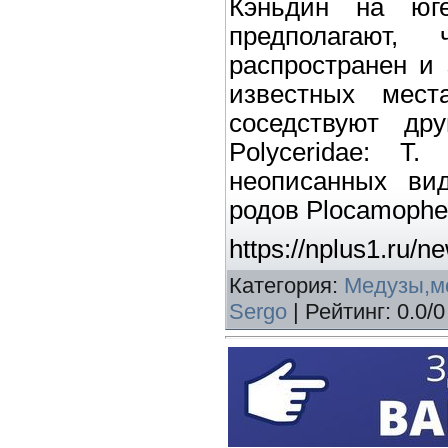
Кэньдин на юг
предполагают,
распространен и 
известных мес
соседствуют др
Polyceridae: T.
неописанных вид
родов Plocamopher
https://nplus1.ru/
Категория
:
Медузы,м
Sergo
|
Рейтинг
:
0.0
/
0