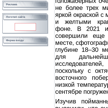
голожаберных оче
Реклама
не более трех м
яркой окраской с
Логотип сайта
и желтыми крап
фоне. В 2021 и
совершили еще 
Форма входа
месте, сфотограф
глубине 18–30 м
для дальней
исследователей
поскольку с окт
восточного побе
низкой температу
сентябре погруже
Изучив пойманн