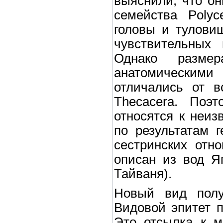
выяснили, что он
семейства Polyc
головы и туловищ
чувствительных
Однако размер
анатомическим
отличались от в
Thecacera. Поэ
относятся к неиз
по результатам г
сестринских отно
описан из вод Яп
Тайваня).
Новый вид полу
Видовой эпитет п
Это отсылка к м