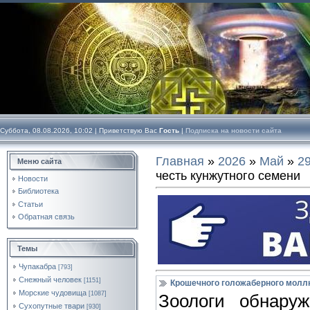
Суббота, 08.08.2026, 10:02 |
Приветствую Вас
Гость
|
Подписка на новости сайта
Главная
»
2026
»
Май
»
2
Меню сайта
честь кунжутного семени
Новости
Библиотека
Статьи
Обратная связь
Темы
Чупакабра
[793]
Снежный человек
[1151]
Крошечного голожаберного моллю
Морские чудовища
[1087]
Зоологи обнаруж
Сухопутные твари
[930]