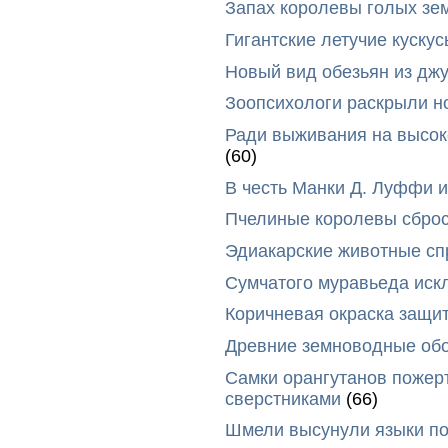
Запах королевы голых зе
Гигантские летучие куск
Новый вид обезьян из дж
Зоопсихологи раскрыли н
Ради выживания на высок
(60)
В честь Манки Д. Луффи и
Пчелиные королевы сброс
Эдиакарские животные сп
Сумчатого муравьеда иск
Коричневая окраска защи
Древние земноводные обо
Самки орангутанов пожер
сверстниками
(66)
Шмели высунули языки п