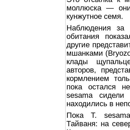
моллюска — они
кунжутное семя.
Наблюдения за 
обитания показа
другие представи
мшанками (Bryoz
клады щупальце
авторов, предст
кормлением толь
пока остался н
sesama сидели 
находились в неп
Пока T. sesama
Тайваня: на севе