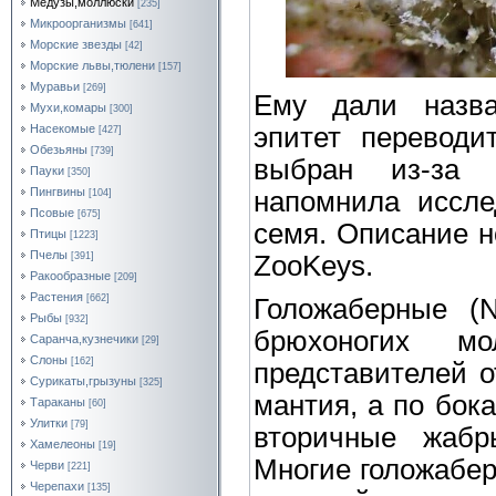
Медузы,моллюски
[235]
Микроорганизмы
[641]
Морские звезды
[42]
Морские львы,тюлени
[157]
Муравьи
[269]
Ему дали назва
Мухи,комары
[300]
эпитет переводи
Насекомые
[427]
Обезьяны
[739]
выбран из-за 
Пауки
[350]
Пингвины
напомнила иссле
[104]
Псовые
[675]
семя. Описание н
Птицы
[1223]
Пчелы
ZooKeys.
[391]
Ракообразные
[209]
Растения
[662]
Голожаберные (N
Рыбы
[932]
брюхоногих мо
Саранча,кузнечики
[29]
Слоны
[162]
представителей о
Сурикаты,грызуны
[325]
мантия, а по бок
Тараканы
[60]
Улитки
[79]
вторичные жабр
Хамелеоны
[19]
Многие голожабер
Черви
[221]
Черепахи
[135]