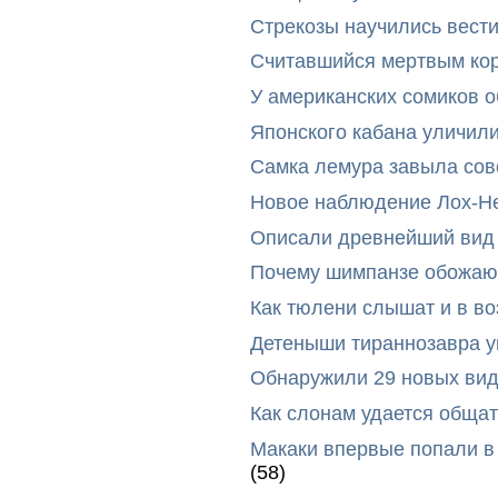
Стрекозы научились вест
Считавшийся мертвым ко
У американских сомиков 
Японского кабана уличил
Самка лемура завыла сов
Новое наблюдение Лох-Н
Описали древнейший вид 
Почему шимпанзе обожают
Как тюлени слышат и в во
Детеныши тираннозавра ум
Обнаружили 29 новых вид
Как слонам удается общат
Макаки впервые попали в
(58)