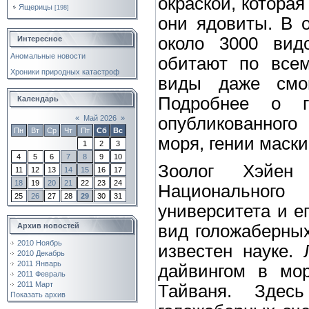
окраской, которая
Ящерицы
[198]
они ядовиты. В 
около 3000 видо
Интересное
Аномальные новости
обитают по всем
Хроники природных катастроф
виды даже смог
Подробнее о г
Календарь
«
Май 2026
»
опубликованного
Пн
Вт
Ср
Чт
Пт
Сб
Вс
моря, гении маск
1
2
3
4
5
6
7
8
9
10
Зоолог Хэйен
11
12
13
14
15
16
17
18
19
20
21
22
23
24
Национального
25
26
27
28
29
30
31
университета и е
вид голожаберных
Архив новостей
2010 Ноябрь
известен науке.
2010 Декабрь
2011 Январь
дайвингом в мор
2011 Февраль
2011 Март
Тайваня. Здес
Показать архив