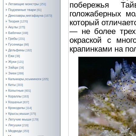
побережья Тай
Летающие монстры
[251]
Подземные твари
[61]
голожаберных мол
Динозавры,мегафауна
[1673]
который отличает
Теория
[1270]
Акулы
[275]
— не более трех
Бабочки
[168]
окраской с мно
Грибы
[231]
Гусеницы
[66]
крапинками на по
Дельфины
[182]
Ежи
[38]
Жуки
[121]
Зайцы
[34]
Змеи
[269]
Кальмары,осьминоги
[205]
Киты
[303]
Копытные
[601]
Кораллы
[163]
Кошачьи
[837]
Крокодилы
[114]
Крысы,мыши
[375]
Летучие мыши
[179]
Лягушки
[216]
Медведи
[353]