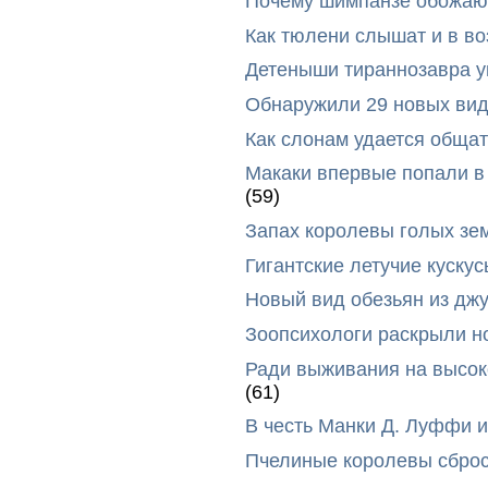
Почему шимпанзе обожают
Как тюлени слышат и в во
Детеныши тираннозавра ум
Обнаружили 29 новых вид
Как слонам удается общат
Макаки впервые попали в
(59)
Запах королевы голых зе
Гигантские летучие куск
Новый вид обезьян из дж
Зоопсихологи раскрыли н
Ради выживания на высок
(61)
В честь Манки Д. Луффи и
Пчелиные королевы сброс