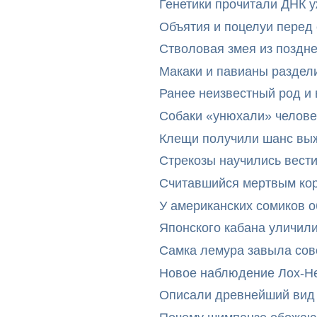
Генетики прочитали ДНК 
Объятия и поцелуи перед
Стволовая змея из поздн
Макаки и павианы раздел
Ранее неизвестный род и 
Собаки «унюхали» челове
Клещи получили шанс выж
Стрекозы научились вест
Считавшийся мертвым ко
У американских сомиков 
Японского кабана уличил
Самка лемура завыла сов
Новое наблюдение Лох-Н
Описали древнейший вид 