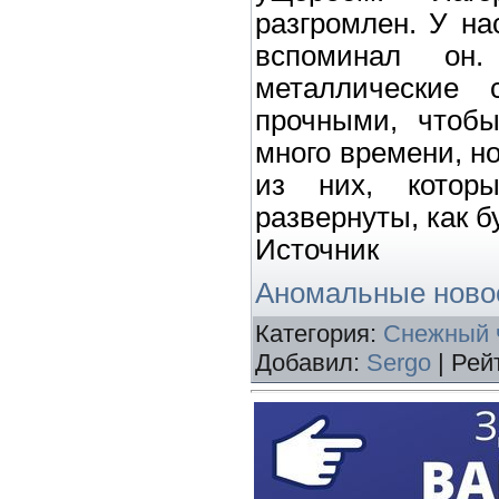
разгромлен. У на
вспоминал он
металлические 
прочными, чтобы
много времени, н
из них, котор
развернуты, как б
Источник
Аномальные новос
Категория
:
Снежный 
Добавил
:
Sergo
|
Рей