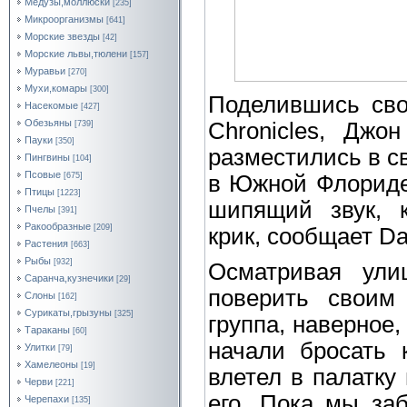
Медузы,моллюски
[235]
Микроорганизмы
[641]
Морские звезды
[42]
Морские львы,тюлени
[157]
Муравьи
[270]
Мухи,комары
[300]
Поделившись сво
Насекомые
[427]
Обезьяны
Chronicles, Джо
[739]
Пауки
[350]
разместились в с
Пингвины
[104]
Псовые
в Южной Флориде,
[675]
Птицы
[1223]
шипящий звук, 
Пчелы
[391]
Ракообразные
[209]
крик, сообщает Dai
Растения
[663]
Рыбы
[932]
Осматривая ули
Саранча,кузнечики
[29]
поверить своим 
Слоны
[162]
Сурикаты,грызуны
[325]
группа, наверное,
Тараканы
[60]
начали бросать 
Улитки
[79]
Хамелеоны
[19]
влетел в палатку
Черви
[221]
его. Пока мы заб
Черепахи
[135]