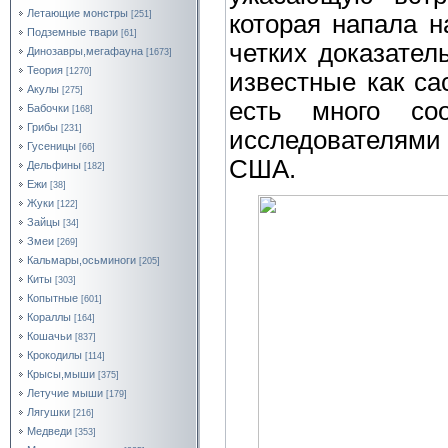
Летающие монстры
[251]
которая напала на
Подземные твари
[61]
четких доказател
Динозавры,мегафауна
[1673]
Теория
[1270]
известные как са
Акулы
[275]
есть много со
Бабочки
[168]
Грибы
[231]
исследователями
Гусеницы
[66]
США.
Дельфины
[182]
Ежи
[38]
Жуки
[122]
Зайцы
[34]
Змеи
[269]
Кальмары,осьминоги
[205]
Киты
[303]
Копытные
[601]
Кораллы
[164]
Кошачьи
[837]
Крокодилы
[114]
Крысы,мыши
[375]
Летучие мыши
[179]
Лягушки
[216]
Медведи
[353]