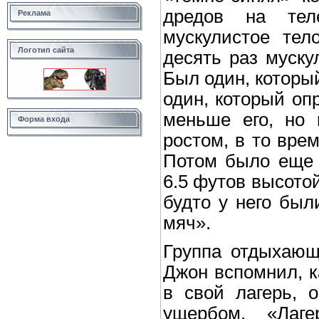
дредов на тел
Реклама
мускулистое тел
Логотип сайта
десять раз муску
Был один, которы
один, который оп
меньше его, но 
Форма входа
ростом, в то вре
Потом было еще 
6.5 футов высотой
будто у него бы
мяч».
Группа отдыхающ
Джон вспомнил, к
в свой лагерь, 
ущербом. «Лаге