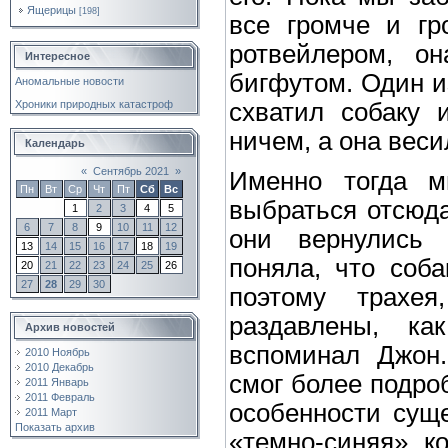
Ящерицы
[198]
все громче и гр
ротвейлером, о
Интересное
бигфутом. Один и
Аномальные новости
Хроники природных катастроф
схватил собаку 
ничем, а она веси
Календарь
«
Сентябрь 2021
»
Именно тогда м
Пн
Вт
Ср
Чт
Пт
Сб
Вс
выбраться отсюда
1
2
3
4
5
6
7
8
9
10
11
12
они вернулись 
13
14
15
16
17
18
19
поняла, что соба
20
21
22
23
24
25
26
27
28
29
30
поэтому трах
раздавлены, к
Архив новостей
вспоминал Джон
2010 Ноябрь
2010 Декабрь
смог более подро
2011 Январь
2011 Февраль
особенности суще
2011 Март
Показать архив
«темно-синяя» к