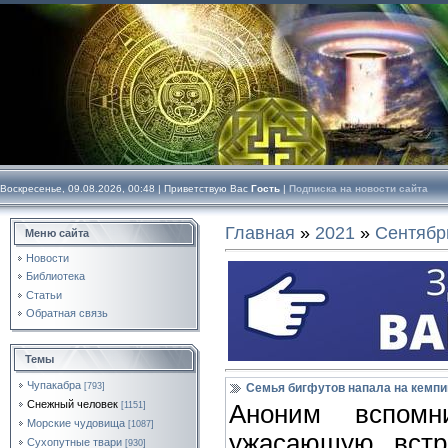
Воскресенье, 09.08.2026, 00:48 |
Приветствую Вас
Гость
|
Подписка на новости сайта
Главная
»
2021
»
Сентябр
Меню сайта
Новости
Библиотека
Статьи
Обратная связь
Темы
Чупакабра
[793]
Семья бигфутов напала на кемпи
Снежный человек
[1151]
Аноним вспомн
Морские чудовища
[1087]
ужасающую встр
Сухопутные твари
[930]