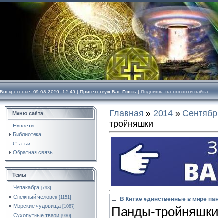
Воскресенье, 09.08.2026, 12:46 |
Приветствую Вас
Гость
|
Подписка на новости сайта
Главная
»
2014
»
Сентябр
Меню сайта
тройняшки
Новости
Библиотека
Статьи
Обратная связь
Темы
Чупакабра
[793]
Снежный человек
[1151]
В Китае единственные в мире па
Морские чудовища
[1087]
Панды-тройняш
Сухопутные твари
[930]