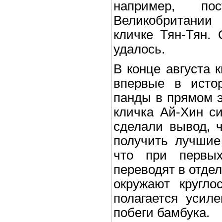
например, по
Великобритании
кличке Тян-Тян.
удалось.
В конце августа 
впервые в исто
панды в прямом э
кличка Ай-Хин с
сделали вывод, ч
получить лучшие
что при первых
переводят в отде
окружают кругло
полагается усил
побеги бамбука.