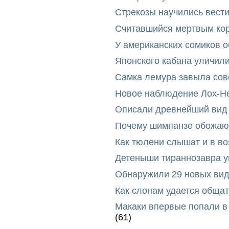
Стрекозы научились вест
Считавшийся мертвым ко
У американских сомиков 
Японского кабана уличил
Самка лемура завыла сов
Новое наблюдение Лох-Н
Описали древнейший вид 
Почему шимпанзе обожают
Как тюлени слышат и в во
Детеныши тираннозавра ум
Обнаружили 29 новых вид
Как слонам удается общат
Макаки впервые попали в
(61)