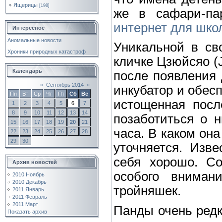
Ящерицы
[198]
же в сафари-па
интернет для шко
Интересное
Аномальные новости
Уникальной в св
Хроники природных катастроф
кличке Цзюйсяо (J
Календарь
после появления 
«
Сентябрь 2014
»
инкубатор и обесп
Пн
Вт
Ср
Чт
Пт
Сб
Вс
истощенная посл
1
2
3
4
5
6
7
8
9
10
11
12
13
14
позаботиться о 
15
16
17
18
19
20
21
часа. В каком она
22
23
24
25
26
27
28
29
30
уточняется. Изве
себя хорошо. Со
Архив новостей
особого вниман
2010 Ноябрь
2010 Декабрь
тройняшек.
2011 Январь
2011 Февраль
2011 Март
Панды очень редк
Показать архив