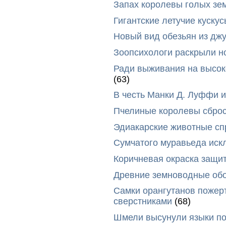
Запах королевы голых зе
Гигантские летучие куск
Новый вид обезьян из дж
Зоопсихологи раскрыли н
Ради выживания на высок
(63)
В честь Манки Д. Луффи и
Пчелиные королевы сброс
Эдиакарские животные сп
Сумчатого муравьеда иск
Коричневая окраска защи
Древние земноводные обо
Самки орангутанов пожер
сверстниками
(68)
Шмели высунули языки п