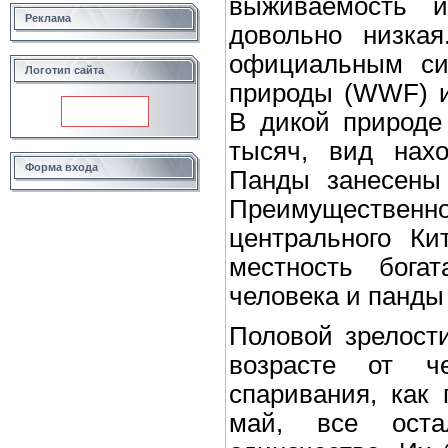
выживаемость 
Реклама
довольно низкая
официальным си
Логотип сайта
природы (WWF) и
В дикой природе 
тысяч, вид нахо
Форма входа
Панды занесены 
Преимущественно
центрального Ки
местность бога
человека и панды
Половой зрелост
возрасте от ч
спаривания, как 
май, все ост