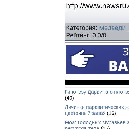
http://www.newsru
Категория
:
Медведи
Рейтинг
:
0.0
/
0
Гипотезу Дарвина о плото
(40)
Личинки паразитических ж
цветочный запах
(16)
Мозг голодных муравьев з
ресурсов тела
(15)