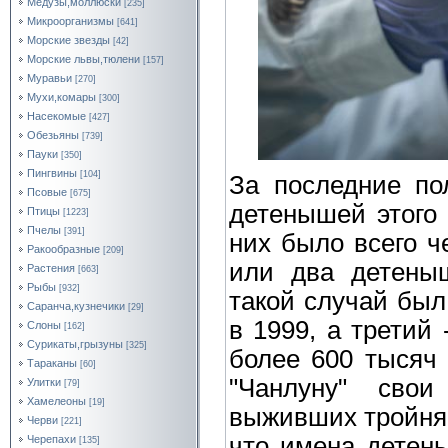
Медузы,моллюски
[235]
Микроорганизмы
[641]
Морские звезды
[42]
Морские львы,тюлени
[157]
Муравьи
[270]
Мухи,комары
[300]
Насекомые
[427]
Обезьяны
[739]
Пауки
[350]
Пингвины
[104]
За последние по
Псовые
[675]
детенышей этого 
Птицы
[1223]
Пчелы
[391]
них было всего ч
Ракообразные
[209]
или два детены
Растения
[663]
Рыбы
[932]
такой случай был 
Саранча,кузнечики
[29]
в 1999, а третий 
Слоны
[162]
Сурикаты,грызуны
[325]
более 600 тысяч 
Тараканы
[60]
"Чанлуну" свои
Улитки
[79]
Хамелеоны
[19]
выживших тройняш
Черви
[221]
что имена детены
Черепахи
[135]