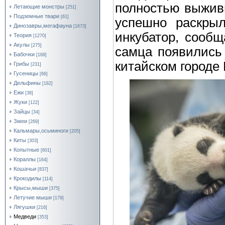
полностью выжив
Летающие монстры
[251]
Подземные твари
[61]
успешно раскрыл
Динозавры,мегафауна
[1673]
инкубатор, сообщ
Теория
[1270]
Акулы
[275]
самца появились 
Бабочки
[168]
китайском городе 
Грибы
[231]
Гусеницы
[66]
Дельфины
[182]
Ежи
[38]
Жуки
[122]
Зайцы
[34]
Змеи
[269]
Кальмары,осьминоги
[205]
Киты
[303]
Копытные
[601]
Кораллы
[164]
Кошачьи
[837]
Крокодилы
[114]
Крысы,мыши
[375]
Летучие мыши
[179]
Лягушки
[216]
Медведи
[353]