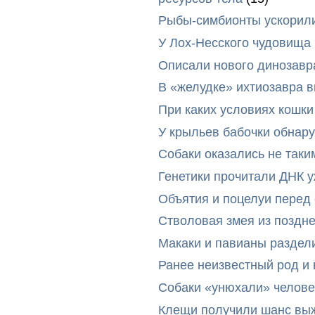
Рыбы-симбионты ускорили
У Лох-Несского чудовища
Описали нового динозавр
В «желудке» ихтиозавра 
При каких условиях кошки
У крыльев бабочки обнар
Собаки оказались не таки
Генетики прочитали ДНК 
Объятия и поцелуи перед
Стволовая змея из поздн
Макаки и павианы раздел
Ранее неизвестный род и 
Собаки «унюхали» челове
Клещи получили шанс выж