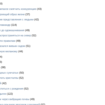
0)
импанзе смягчить конкуренцию
(43)
 роющий образ жизни
(37)
кие представления с людьми
(42)
аламандр
(114)
е до одомашнивания
(49)
аспространяться на север
(52)
 по правилам
(49)
азался живым садом
(51)
зную меланому
(44)
4)
3)
а
(98)
ищных сумчатых
(50)
тать кристаллы
(52)
й
(42)
отиться с рождения
(52)
дыгее
(122)
ом через вибрацию почвы
(49)
у» при виде аватаров сородичей
(57)