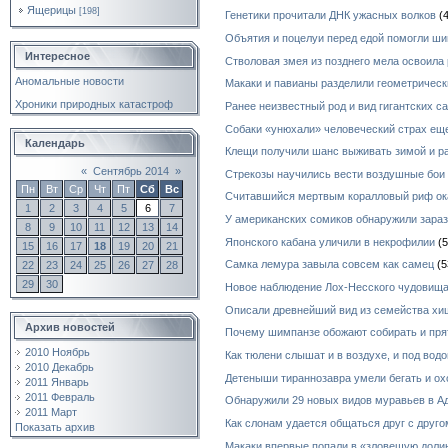
Ящерицы
[198]
Генетики прочитали ДНК ужасных волков
(4
Объятия и поцелуи перед едой помогли ш
Интересное
Стволовая змея из позднего мела освоила
Аномальные новости
Макаки и павианы разделили геометричес
Хроники природных катастроф
Ранее неизвестный род и вид гигантских с
Собаки «унюхали» человеческий страх ещ
Календарь
Клещи получили шанс выживать зимой и р
«
Сентябрь 2014
»
Стрекозы научились вести воздушные бои
Пн
Вт
Ср
Чт
Пт
Сб
Вс
Считавшийся мертвым коралловый риф ок
1
2
3
4
5
6
7
У американских сомиков обнаружили зара
8
9
10
11
12
13
14
Японского кабана уличили в некрофилии
(5
15
16
17
18
19
20
21
Самка лемура завыла совсем как самец
(5
22
23
24
25
26
27
28
29
30
Новое наблюдение Лох-Несского чудовищ
Описали древнейший вид из семейства х
Архив новостей
Почему шимпанзе обожают собирать и пря
2010 Ноябрь
Как тюлени слышат и в воздухе, и под водо
2010 Декабрь
Детеныши тираннозавра умели бегать и ох
2011 Январь
2011 Февраль
Обнаружили 29 новых видов муравьев в А
2011 Март
Как слонам удается общаться друг с друг
Показать архив
Макаки впервые попали в «зловещую долин