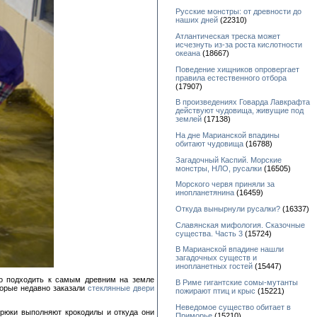
Русские монстры: от древности до
наших дней
(22310)
Атлантическая треска может
исчезнуть из-за роста кислотности
океана
(18667)
Поведение хищников опровергает
правила естественного отбора
(17907)
В произведениях Говарда Лавкрафта
действуют чудовища, живущие под
землей
(17138)
На дне Марианской впадины
обитают чудовища
(16788)
Загадочный Каспий. Морские
монстры, НЛО, русалки
(16505)
Морского червя приняли за
инопланетянина
(16459)
Откуда вынырнули русалки?
(16337)
Славянская мифология. Сказочные
существа. Часть 3
(15724)
В Марианской впадине нашли
загадочных существ и
инопланетных гостей
(15447)
ко подходить к самым древним на земле
В Риме гигантские сомы-мутанты
торые недавно заказали
стеклянные двери
пожирают птиц и крыс
(15221)
Неведомое существо обитает в
трюки выполняют крокодилы и откуда они
Приморье
(15210)