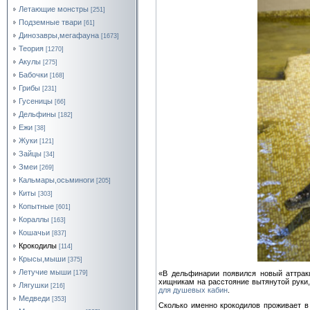
Летающие монстры
[251]
Подземные твари
[61]
Динозавры,мегафауна
[1673]
Теория
[1270]
Акулы
[275]
Бабочки
[168]
Грибы
[231]
Гусеницы
[66]
Дельфины
[182]
Ежи
[38]
Жуки
[121]
Зайцы
[34]
Змеи
[269]
Кальмары,осьминоги
[205]
Киты
[303]
Копытные
[601]
Кораллы
[163]
Кошачьи
[837]
Крокодилы
[114]
Крысы,мыши
[375]
Летучие мыши
«В дельфинарии появился новый аттрак
[179]
хищникам на расстояние вытянутой руки,
Лягушки
[216]
для душевых кабин
.
Медведи
[353]
Сколько именно крокодилов проживает в