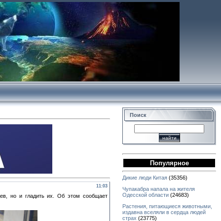
Поиск
Популярное
Дикие люди Китая
(35356)
11:03
Чупакабра напала на жителя
Одесской области
(24683)
в, но и гладить их. Об этом сообщает
Растения, питающиеся животными,
издавна вселяли в сердца людей
страх
(23775)