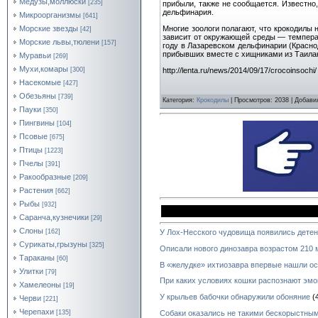
Медузы,моллюски
[235]
прибыли, также не сообщается. Известно,
дельфинария.
Микроорганизмы
[641]
Многие зоологи полагают, что крокодилы 
Морские звезды
[42]
зависит от окружающей среды — температ
Морские львы,тюлени
[157]
году в Лазаревском дельфинарии (Красн
прибывших вместе с хищниками из Таила
Муравьи
[269]
Мухи,комары
http://lenta.ru/news/2014/09/17/crocoinsochi/
[300]
Насекомые
[427]
Обезьяны
[739]
Категория
:
Крокодилы
|
Просмотров
: 2038 |
Добави
Пауки
[350]
Пингвины
[104]
Псовые
[675]
Птицы
[1223]
Пчелы
[391]
Ракообразные
[209]
Растения
[662]
Рыбы
[932]
Саранча,кузнечики
[29]
Слоны
[162]
У Лох-Несского чудовища появились дете
Сурикаты,грызуны
[325]
Описали нового динозавра возрастом 210 
Тараканы
[60]
В «желудке» ихтиозавра впервые нашли ос
Улитки
[79]
При каких условиях кошки распознают эмо
Хамелеоны
[19]
У крыльев бабочки обнаружили обоняние
(
Черви
[221]
Черепахи
Собаки оказались не такими бескорыстным
[135]