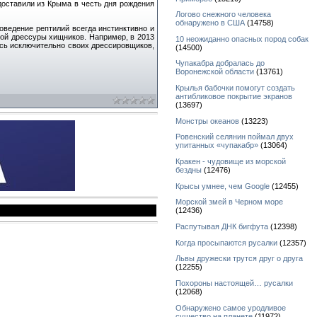
доставили из Крыма в честь дня рождения
Логово снежного человека
обнаружено в США
(14758)
поведение рептилий всегда инстинктивно и
ой дрессуры хищников. Например, в 2013
10 неожиданно опасных пород собак
сь исключительно своих дрессировщиков,
(14500)
Чупакабра добралась до
Воронежской области
(13761)
Крылья бабочки помогут создать
антибликовое покрытие экранов
(13697)
Монстры океанов
(13223)
Ровенский селянин поймал двух
упитанных «чупакабр»
(13064)
Кракен - чудовище из морской
бездны
(12476)
Крысы умнее, чем Google
(12455)
Морской змей в Черном море
(12436)
Распутывая ДНК бигфута
(12398)
Когда просыпаются русалки
(12357)
Львы дружески трутся друг о друга
(12255)
Похороны настоящей… русалки
(12068)
Обнаружено самое уродливое
существо на планете
(11972)