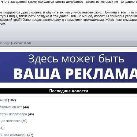
 что в заведении также находятся шесть дельфинов, двоих из которых не так давно 
не поддаются дрессировке, и обучить их чему-либо невозможно. Причина в том, что 
уры воды, влажности воздуха и так далее. Тем не менее, известны примеры успешн
одарский край) было представлено шоу с сиамскими крокодилами. Животные слушали
нда.
л
:
Sergo
|
Рейтинг
:
0.0
/
0
Последние новости
ныши
(182)
миллионов лет
(44)
татки птерозавра
(46)
ции человека
(40)
44)
и, как считалось
(47)