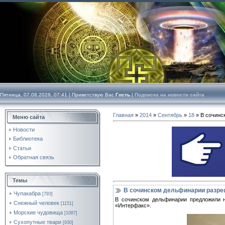
Пятница, 07.08.2026, 07:41 |
Приветствую Вас
Гость
|
Подписка на новости сайта
Главная
»
2014
»
Сентябрь
»
18
» В сочинс
Меню сайта
Новости
Библиотека
Статьи
Обратная связь
Темы
В сочинском дельфинарии разре
Чупакабра
[793]
В сочинском дельфинарии предложили н
Снежный человек
[1151]
«Интерфакс».
Морские чудовища
[1087]
Сухопутные твари
[930]