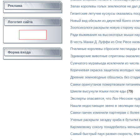
Реклама
Запах королевы голых землекопов не дал
Гигантские летучие кускусы оказались по
Новый вид обезьян из джунглей Конго отл
Логотип сайта
Зоопсихологи раскрыли новую сторону ко
Ради выживания на высокогорье мыши нау
В честь Манки Д. Луффи из One Piece назв
Пчелиные королевы сбросили пестициды в
Форма входа
Эдиакарские животные сприггины оказал
Сумчатого муравьеда исключили из числа 
Коричневая окраска защитила молодых чае
Древние земноводные обошлись без стади
Самки орангутанов пожертвовали питанием
Шмели высунули языки после еды
(79)
Эксперты опасаются, что Лох-Несское чуд
Нашли недостающее звено в эволюции пау
Самки гаичек изменили партнерам с боле
Ученые раскрыли загадку краба в бутылке
Карликовому соколу понадобилось меньше
Самый быстрый паук развил скорость, бли