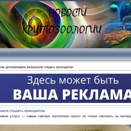
ком дельфинарии разрешили гладить крокодилов
шили гладить крокодилов
овую услугу — самые смелые посетители смогут не только смотреть на питомце