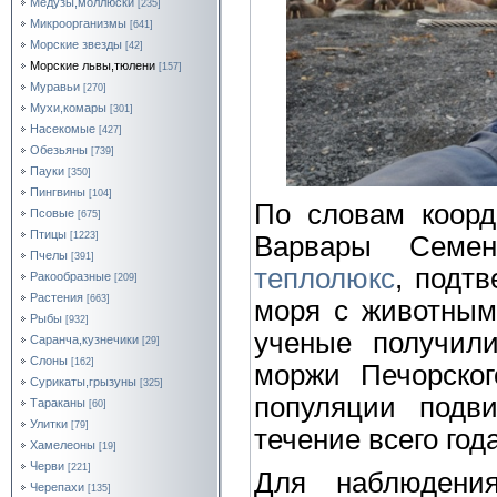
Медузы,моллюски
[235]
Микроорганизмы
[641]
Морские звезды
[42]
Морские львы,тюлени
[157]
Муравьи
[270]
Мухи,комары
[301]
Насекомые
[427]
Обезьяны
[739]
Пауки
[350]
Пингвины
[104]
По словам коор
Псовые
[675]
Птицы
[1223]
Варвары Семен
Пчелы
[391]
теплолюкс
, подт
Ракообразные
[209]
Растения
[663]
моря с животным
Рыбы
[932]
ученые получили
Саранча,кузнечики
[29]
Слоны
[162]
моржи Печорског
Сурикаты,грызуны
[325]
популяции подв
Тараканы
[60]
Улитки
[79]
течение всего года
Хамелеоны
[19]
Черви
[221]
Для наблюдени
Черепахи
[135]