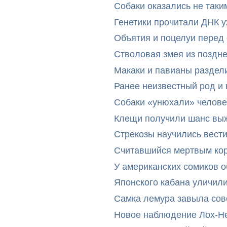
Собаки оказались не таки
Генетики прочитали ДНК 
Объятия и поцелуи перед
Стволовая змея из поздн
Макаки и павианы раздел
Ранее неизвестный род и 
Собаки «унюхали» челове
Клещи получили шанс выж
Стрекозы научились вест
Считавшийся мертвым ко
У американских сомиков 
Японского кабана уличил
Самка лемура завыла сов
Новое наблюдение Лох-Н