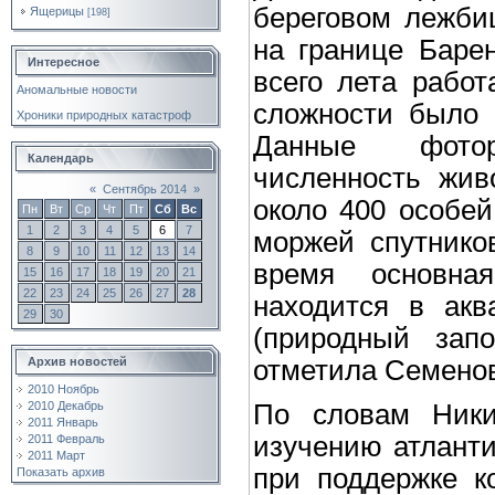
береговом лежби
Ящерицы
[198]
на границе Барен
Интересное
всего лета рабо
Аномальные новости
сложности было 
Хроники природных катастроф
Данные фотор
Календарь
численность жив
«
Сентябрь 2014
»
около 400 особей
Пн
Вт
Ср
Чт
Пт
Сб
Вс
1
2
3
4
5
6
7
моржей спутнико
8
9
10
11
12
13
14
время основна
15
16
17
18
19
20
21
22
23
24
25
26
27
28
находится в акв
29
30
(природный запо
Архив новостей
отметила Семено
2010 Ноябрь
По словам Ники
2010 Декабрь
2011 Январь
изучению атланти
2011 Февраль
2011 Март
при поддержке к
Показать архив