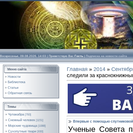
Воскресенье, 09.08.2026, 14:03 |
Приветствую Вас
Гость
|
Подписка на новости сайта
Главная
»
2014
»
Сентябр
Меню сайта
следили за краснокнижны
Новости
Библиотека
Статьи
Обратная связь
Темы
Чупакабра
[793]
Снежный человек
[1151]
Впервые с помощью спутниковой
Морские чудовища
[1088]
Ученые Совета 
Сухопутные твари
[930]