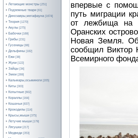
впервые с помощ
Летающие монстры
[251]
Подземные твари
[61]
путь миграции кр
Динозавры,мегафауна
[1674]
от лежбища на 
Теория
[1270]
Акулы
[275]
Оранских острово
Бабочки
[169]
Новая Земля. Об
Грибы
[231]
Гусеницы
[66]
сообщил Виктор 
Дельфины
[182]
Всемирного фонд
Ежи
[38]
Жуки
[122]
Зайцы
[34]
Змеи
[269]
Кальмары,осьминоги
[205]
Киты
[303]
Копытные
[602]
Кораллы
[164]
Кошачьи
[837]
Крокодилы
[114]
Крысы,мыши
[375]
Летучие мыши
[179]
Лягушки
[217]
Медведи
[353]