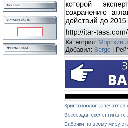
которой экспе
Реклама
сохранению атла
действий до 2015 
Логотип сайта
http://itar-tass.c
Категория
:
Морские 
Форма входа
Добавил
:
Sergo
|
Рей
Криптозоолог запечатлел 
Воссоздан скелет гигантс
Бабочки по всему миру ст