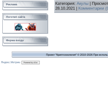
Категория:
Акулы
| Просмот
Реклама
28.10.2021
|
Комментарии (
Логотип сайта
Форма входа
Проект "Криптозоология" © 2010-2026 При исполь