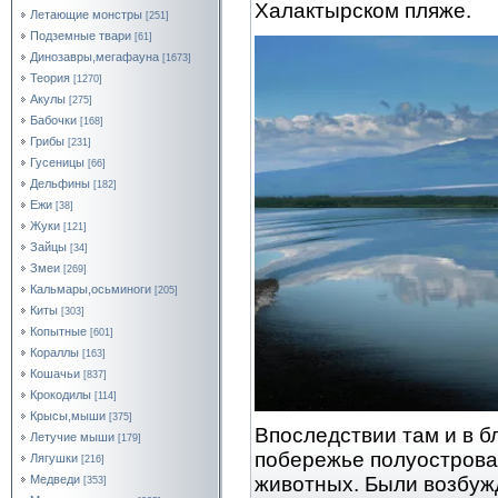
Халактырском пляже.
Летающие монстры
[251]
Подземные твари
[61]
Динозавры,мегафауна
[1673]
Теория
[1270]
Акулы
[275]
Бабочки
[168]
Грибы
[231]
Гусеницы
[66]
Дельфины
[182]
Ежи
[38]
Жуки
[121]
Зайцы
[34]
Змеи
[269]
Кальмары,осьминоги
[205]
Киты
[303]
Копытные
[601]
Кораллы
[163]
Кошачьи
[837]
Крокодилы
[114]
Крысы,мыши
[375]
Впоследствии там и в 
Летучие мыши
[179]
побережье полуострова
Лягушки
[216]
животных. Были возбуж
Медведи
[353]