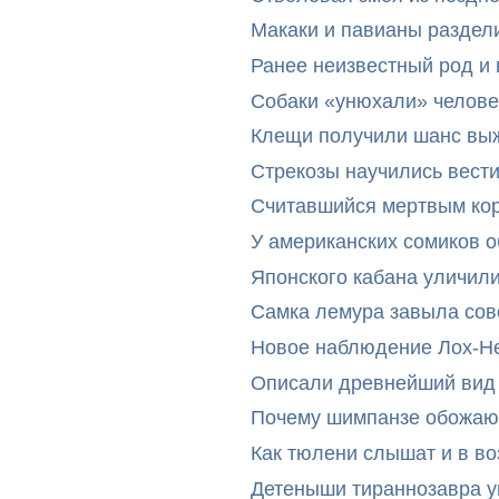
Макаки и павианы раздел
Ранее неизвестный род и 
Собаки «унюхали» челове
Клещи получили шанс выж
Стрекозы научились вест
Считавшийся мертвым ко
У американских сомиков 
Японского кабана уличил
Самка лемура завыла сов
Новое наблюдение Лох-Н
Описали древнейший вид 
Почему шимпанзе обожают
Как тюлени слышат и в во
Детеныши тираннозавра ум