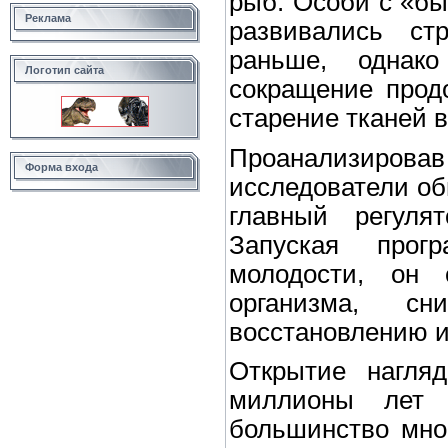
рыб. Особи с «бы
Реклама
развивались ст
раньше, однак
Логотип сайта
сокращение прод
старение тканей 
Проанализиро
Форма входа
исследователи обн
главный регуля
Запуская прог
молодости, он 
организма, сн
восстановлению и
Открытие нагляд
миллионы лет 
большинство мног