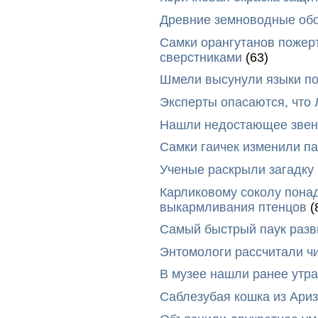
Древние земноводные обо
Самки орангутанов пожер
сверстниками
(63)
Шмели высунули языки п
Эксперты опасаются, что
Нашли недостающее звено
Самки гаичек изменили п
Ученые раскрыли загадку 
Карликовому соколу пона
выкармливания птенцов
(
Самый быстрый паук разви
Энтомологи рассчитали ч
В музее нашли ранее утр
Саблезубая кошка из Ариз