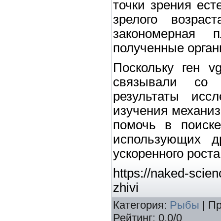
точки зрения ест
зрелого возра
закономерная п
полученные орган
Поскольку ген vg
связывали со с
результаты исс
изучения механиз
помочь в поиске
использующих д
ускоренного роста
https://naked-scienc
zhivi
Категория
:
Рыбы
|
Пр
Рейтинг
:
0.0
/
0