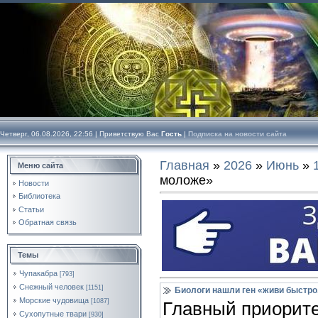
Четверг, 06.08.2026, 22:56 |
Приветствую Вас
Гость
|
Подписка на новости сайта
Главная
»
2026
»
Июнь
»
Меню сайта
моложе»
Новости
Библиотека
Статьи
Обратная связь
Темы
Чупакабра
[793]
Снежный человек
[1151]
Биологи нашли ген «живи быстро
Морские чудовища
[1087]
Главный приорите
Сухопутные твари
[930]