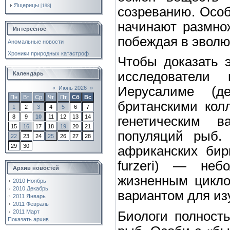
Ящерицы
[198]
созреванию. Особ
начинают размнож
Интересное
побеждая в эволю
Аномальные новости
Хроники природных катастроф
Чтобы доказать э
исследователи 
Календарь
Иерусалиме (д
«
Июнь 2026
»
Пн
Вт
Ср
Чт
Пт
Сб
Вс
британскими кол
1
2
3
4
5
6
7
8
9
10
11
12
13
14
генетическим в
15
16
17
18
19
20
21
популяций рыб.
22
23
24
25
26
27
28
29
30
африканских бир
furzeri) — неб
Архив новостей
жизненным цикло
2010 Ноябрь
2010 Декабрь
вариантом для из
2011 Январь
2011 Февраль
2011 Март
Биологи полност
Показать архив