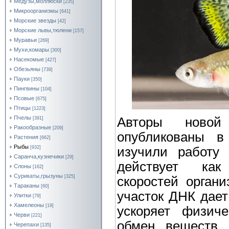
Медузы,моллюски
[235]
Микроорганизмы
[641]
Морские звезды
[42]
Морские львы,тюлени
[157]
Муравьи
[269]
Мухи,комары
[300]
Насекомые
[427]
Обезьяны
[739]
Пауки
[350]
Пингвины
[104]
Псовые
[675]
Птицы
[1223]
Пчелы
Авторы новой 
[391]
Ракообразные
[209]
опубликованы в 
Растения
[662]
Рыбы
изучили работу 
[932]
Саранча,кузнечики
[29]
действует как
Слоны
[162]
Сурикаты,грызуны
[325]
скоростей органи
Тараканы
[60]
участок ДНК дает
Улитки
[79]
Хамелеоны
[19]
ускоряет физиче
Черви
[221]
обмен веществ 
Черепахи
[135]