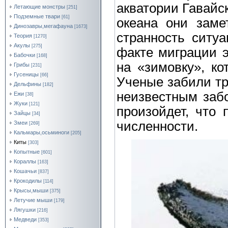
акватории Гавайск
Летающие монстры
[251]
Подземные твари
[61]
океана они замет
Динозавры,мегафауна
[1673]
странность ситу
Теория
[1270]
Акулы
[275]
факте миграции 
Бабочки
[168]
на «зимовку», ко
Грибы
[231]
Гусеницы
[66]
Ученые забили тр
Дельфины
[182]
неизвестным забо
Ежи
[38]
Жуки
[121]
произойдет, что 
Зайцы
[34]
численности.
Змеи
[269]
Кальмары,осьминоги
[205]
Киты
[303]
Копытные
[601]
Кораллы
[163]
Кошачьи
[837]
Крокодилы
[114]
Крысы,мыши
[375]
Летучие мыши
[179]
Лягушки
[216]
Медведи
[353]