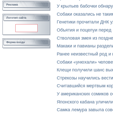
Реклама
У крыльев бабочки обнар
Собаки оказались не таки
Логотип сайта
Генетики прочитали ДНК 
Объятия и поцелуи перед
Стволовая змея из поздн
Форма входа
Макаки и павианы раздел
Ранее неизвестный род и 
Собаки «унюхали» челове
Клещи получили шанс выж
Стрекозы научились вест
Считавшийся мертвым ко
У американских сомиков 
Японского кабана уличил
Самка лемура завыла сов