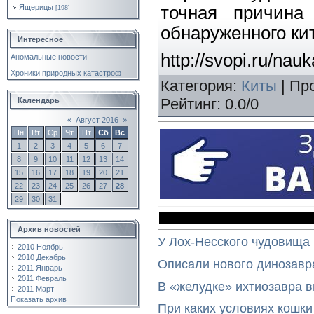
точная причина
Ящерицы
[198]
обнаруженного кит
Интересное
http://svopi.ru/nau
Аномальные новости
Хроники природных катастроф
Категория
:
Киты
|
Пр
Рейтинг
:
0.0
/
0
Календарь
«
Август 2016
»
Пн
Вт
Ср
Чт
Пт
Сб
Вс
1
2
3
4
5
6
7
8
9
10
11
12
13
14
15
16
17
18
19
20
21
22
23
24
25
26
27
28
29
30
31
Архив новостей
У Лох-Несского чудовища
2010 Ноябрь
2010 Декабрь
Описали нового динозавр
2011 Январь
2011 Февраль
В «желудке» ихтиозавра 
2011 Март
Показать архив
При каких условиях кошки