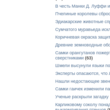
В честь Манки Д. Луффи и
Пчелиные королевы сброс
Эдиакарские животные сп
Сумчатого муравьеда иск
Коричневая окраска защи
Древние земноводные обо
Самки орангутанов пожер
сверстниками
(63)
Шмели высунули языки п
Эксперты опасаются, что
Нашли недостающее звено
Самки гаичек изменили п
Ученые раскрыли загадку 
Карликовому соколу пона
выкармливания птенцов
(