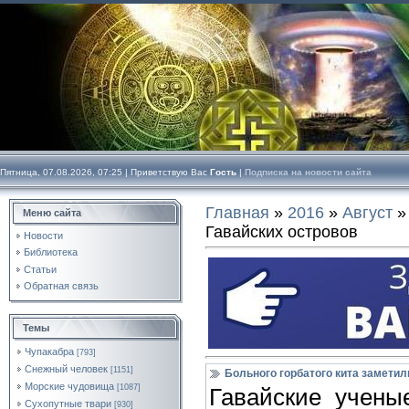
Пятница, 07.08.2026, 07:25 |
Приветствую Вас
Гость
|
Подписка на новости сайта
Главная
»
2016
»
Август
»
Меню сайта
Гавайских островов
Новости
Библиотека
Статьи
Обратная связь
Темы
Чупакабра
[793]
Снежный человек
[1151]
Больного горбатого кита заметил
Морские чудовища
[1087]
Гавайские учены
Сухопутные твари
[930]