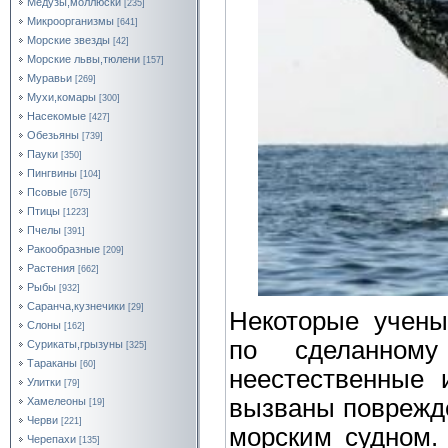
Медузы,моллюски
[235]
Микроорганизмы
[641]
Морские звезды
[42]
Морские львы,тюлени
[157]
Муравьи
[269]
Мухи,комары
[300]
Насекомые
[427]
Обезьяны
[739]
Пауки
[350]
Пингвины
[104]
Псовые
[675]
Птицы
[1223]
Пчелы
[391]
Ракообразные
[209]
Растения
[662]
Рыбы
[932]
Саранча,кузнечики
[29]
Некоторые учены
Слоны
[162]
по сделанному
Сурикаты,грызуны
[325]
Тараканы
[60]
неестественные 
Улитки
[79]
вызваны поврежде
Хамелеоны
[19]
Черви
[221]
морским судном. 
Черепахи
[135]