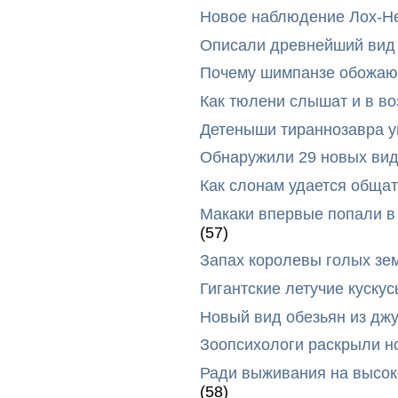
Новое наблюдение Лох-Н
Описали древнейший вид 
Почему шимпанзе обожают
Как тюлени слышат и в во
Детеныши тираннозавра ум
Обнаружили 29 новых вид
Как слонам удается общат
Макаки впервые попали в
(57)
Запах королевы голых зе
Гигантские летучие куск
Новый вид обезьян из дж
Зоопсихологи раскрыли н
Ради выживания на высок
(58)