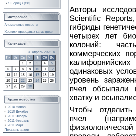
Ящерицы
[198]
Авторы исследов
Scientific Repor
Интересное
Аномальные новости
гибриды генетиче
Хроники природных катастроф
четырех лет био
колоний: час
Календарь
коммерческих по
«
Апрель 2026
»
Пн
Вт
Ср
Чт
Пт
Сб
Вс
калифорнийски
1
2
3
4
5
одинаковых услов
6
7
8
9
10
11
12
13
14
15
16
17
18
19
уровень заражен
20
21
22
23
24
25
26
27
28
29
30
пчел обсыпали п
хватку и осыпалис
Архив новостей
2010 Ноябрь
Чтобы отделить
2010 Декабрь
пчел (напри
2011 Январь
2011 Февраль
физиологическо
2011 Март
Показать архив
провели лабора