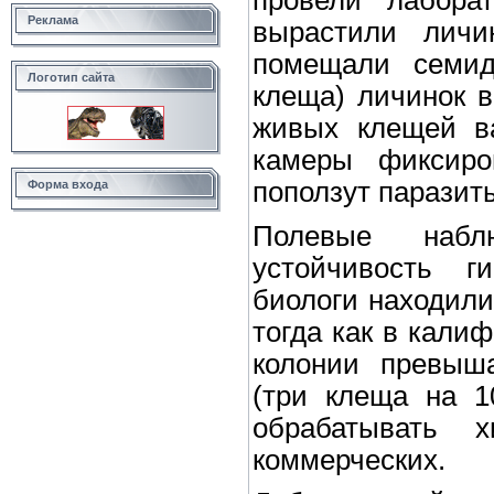
Реклама
вырастили личи
помещали семид
Логотип сайта
клеща) личинок в
живых клещей ва
камеры фиксиро
поползут паразит
Форма входа
Полевые набл
устойчивость г
биологи находили
тогда как в кали
колонии превыша
(три клеща на 1
обрабатывать 
коммерческих.