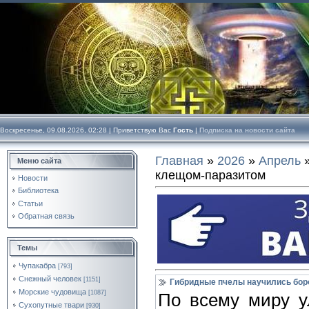
Воскресенье, 09.08.2026, 02:28 |
Приветствую Вас
Гость
|
Подписка на новости сайта
Главная
»
2026
»
Апрель
Меню сайта
клещом-паразитом
Новости
Библиотека
Статьи
Обратная связь
Темы
Чупакабра
[793]
Снежный человек
[1151]
Гибридные пчелы научились бор
Морские чудовища
[1087]
По всему миру ул
Сухопутные твари
[930]