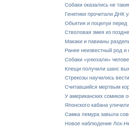
Собаки оказались не таки
Генетики прочитали ДНК 
Объятия и поцелуи перед
Стволовая змея из поздн
Макаки и павианы раздел
Ранее неизвестный род и 
Собаки «унюхали» челове
Клещи получили шанс выж
Стрекозы научились вест
Считавшийся мертвым ко
У американских сомиков 
Японского кабана уличил
Самка лемура завыла сов
Новое наблюдение Лох-Н