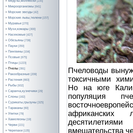
Медузы,моллюски
[235]
Микроорганизмы
[641]
Морские звезды
[42]
Морские львы,тюлени
[157]
Муравьи
[270]
Мухи,комары
[300]
Насекомые
[427]
Обезьяны
[739]
Пауки
[350]
Пингвины
[104]
Псовые
[675]
Птицы
[1223]
Пчеловоды вынуж
Пчелы
[391]
Ракообразные
[209]
токсичными хими
Растения
[663]
Но на юге Кали
Рыбы
[932]
Саранча,кузнечики
[29]
популяция п
Слоны
[162]
Сурикаты,грызуны
восточноевро
[325]
Тараканы
[60]
африканских 
Улитки
[79]
Хамелеоны
десятилетиям
[19]
Черви
[221]
вмешательства че
Черепахи
[135]