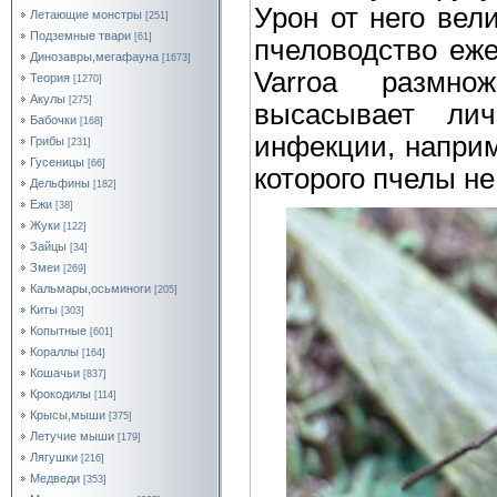
Урон от него вел
Летающие монстры
[251]
Подземные твари
[61]
пчеловодство еже
Динозавры,мегафауна
[1673]
Varroa размно
Теория
[1270]
Акулы
[275]
высасывает лич
Бабочки
[168]
инфекции, наприм
Грибы
[231]
Гусеницы
[66]
которого пчелы не
Дельфины
[182]
Ежи
[38]
Жуки
[122]
Зайцы
[34]
Змеи
[269]
Кальмары,осьминоги
[205]
Киты
[303]
Копытные
[601]
Кораллы
[164]
Кошачьи
[837]
Крокодилы
[114]
Крысы,мыши
[375]
Летучие мыши
[179]
Лягушки
[216]
Медведи
[353]