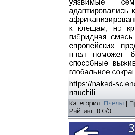
уязвимые се
адаптировались к
африканизированн
к клещам, но кр
гибридная смесь
европейских пре
пчел поможет б
способные выжив
глобальное сокра
https://naked-scien
nauchili
Категория
:
Пчелы
|
П
Рейтинг
:
0.0
/
0