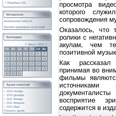
просмотра виде
Ящерицы
[198]
которого служи
Интересное
сопровождения му
Аномальные новости
Хроники природных катастроф
Оказалось, что 
ролики с негатив
Календарь
акулам, чем т
«
Август 2016
»
Пн
Вт
Ср
Чт
Пт
Сб
Вс
позитивной музык
1
2
3
4
5
6
7
8
9
10
11
12
13
14
Как рассказал
15
16
17
18
19
20
21
принимая во вним
22
23
24
25
26
27
28
29
30
31
фильмы являютс
источниками 
Архив новостей
документалисты 
2010 Ноябрь
2010 Декабрь
восприятие зр
2011 Январь
2011 Февраль
содержится в из
2011 Март
Показать архив