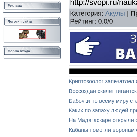
http://svopi.ru/nau
Реклама
Категория
:
Акулы
|
П
Рейтинг
:
0.0
/
0
Логотип сайта
Форма входа
Криптозоолог запечатлел 
Воссоздан скелет гигантс
Бабочки по всему миру ст
Каких по запаху людей п
На Мадагаскаре открыли 
Кабаны помогли воронам 