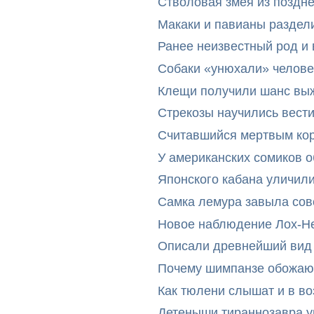
Стволовая змея из поздн
Макаки и павианы раздел
Ранее неизвестный род и 
Собаки «унюхали» челове
Клещи получили шанс выж
Стрекозы научились вест
Считавшийся мертвым ко
У американских сомиков 
Японского кабана уличил
Самка лемура завыла сов
Новое наблюдение Лох-Н
Описали древнейший вид 
Почему шимпанзе обожают
Как тюлени слышат и в во
Детеныши тираннозавра ум