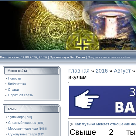
Воскресенье, 09.08.2026, 20:56 |
Приветствую Вас
Гость
|
Подписка на новости сайта
Главная
»
2016
»
Август
»
Меню сайта
акулам
Новости
Библиотека
Статьи
Обратная связь
Темы
Чупакабра
[793]
Снежный человек
[1151]
Как музыка меняет отношение че
Морские чудовища
[1088]
Свыше 2 тыся
Сухопутные твари
[930]