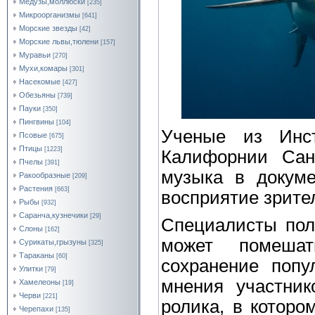
Медузы,моллюски
[235]
Микроорганизмы
[641]
Морские звезды
[42]
Морские львы,тюлени
[157]
Муравьи
[270]
Мухи,комары
[301]
Насекомые
[427]
Обезьяны
[739]
Пауки
[350]
Пингвины
[104]
Ученые из Инст
Псовые
[675]
Птицы
[1223]
Калифорнии Сан
Пчелы
[391]
музыка в докуме
Ракообразные
[209]
Растения
[663]
восприятие зрите
Рыбы
[932]
Саранча,кузнечики
[29]
Специалисты пол
Слоны
[162]
может помешат
Сурикаты,грызуны
[325]
Тараканы
[60]
сохранение попу
Улитки
[79]
мнения участник
Хамелеоны
[19]
Черви
[221]
ролика, в которо
Черепахи
[135]