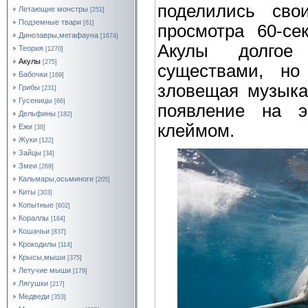
поделились сво
Летающие монстры
[251]
Подземные твари
[61]
просмотра 60-се
Динозавры,мегафауна
[1674]
Акулы долгое
Теория
[1270]
Акулы
[275]
существами, но
Бабочки
[169]
зловещая музыка
Грибы
[231]
Гусеницы
[66]
появление на э
Дельфины
[182]
клеймом.
Ежи
[38]
Жуки
[122]
Зайцы
[34]
Змеи
[269]
Кальмары,осьминоги
[205]
Киты
[303]
Копытные
[602]
Кораллы
[164]
Кошачьи
[837]
Крокодилы
[114]
Крысы,мыши
[375]
Летучие мыши
[179]
Лягушки
[217]
Медведи
[353]