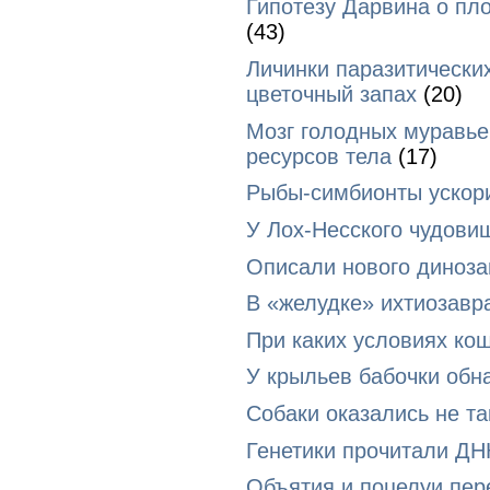
Гипотезу Дарвина о пл
(43)
Личинки паразитически
цветочный запах
(20)
Мозг голодных муравье
ресурсов тела
(17)
Рыбы-симбионты ускори
У Лох-Несского чудови
Описали нового диноза
В «желудке» ихтиозавр
При каких условиях ко
У крыльев бабочки обн
Собаки оказались не т
Генетики прочитали ДН
Объятия и поцелуи пер