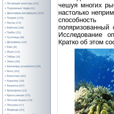
чешуя многих ры
Летающие монстры
[251]
Подземные твари
[61]
настолько непри
Динозавры,мегафауна
[1674]
Теория
способность 
[1270]
Акулы
[275]
поляризованный 
Бабочки
[169]
Грибы
Исследование оп
[231]
Гусеницы
[66]
Кратко об этом с
Дельфины
[182]
Ежи
[38]
Жуки
[122]
Зайцы
[34]
Змеи
[269]
Кальмары,осьминоги
[205]
Киты
[303]
Копытные
[602]
Кораллы
[164]
Кошачьи
[837]
Крокодилы
[114]
Крысы,мыши
[375]
Летучие мыши
[179]
Лягушки
[217]
Медведи
[353]