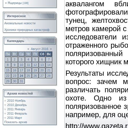
аквалангом вб
Ящерицы
[198]
фотографировали
Интересное
тунец, желтохво
Аномальные новости
метров камерой с
Хроники природных катастроф
исследователи и
Календарь
отраженного рыбо
«
Август 2016
»
поляризованный
Пн
Вт
Ср
Чт
Пт
Сб
Вс
1
2
3
4
5
6
7
которого хищник 
8
9
10
11
12
13
14
15
16
17
18
19
20
21
Результаты иссл
22
23
24
25
26
27
28
вопрос: зачем м
29
30
31
различать поляр
Архив новостей
охоте. Одно из
2010 Ноябрь
поляризованное з
2010 Декабрь
2011 Январь
например, для оц
2011 Февраль
2011 Март
Показать архив
http://www.gazeta.