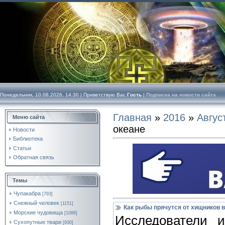
Понедельник, 10.08.2026, 14:30 |
Приветствую Вас
Гость
|
Подписка на новости сайта
Главная
»
2016
»
Авгус
Меню сайта
океане
Новости
Библиотека
Статьи
Обратная связь
Темы
Чупакабра
[793]
Снежный человек
[1151]
Как рыбы прячутся от хищников 
Морские чудовища
[1088]
Исследователи 
Сухопутные твари
[930]