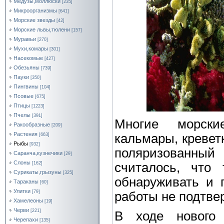
Медузы,моллюски
[235]
Микроорганизмы
[641]
Морские звезды
[42]
Морские львы,тюлени
[157]
Муравьи
[270]
Мухи,комары
[301]
Насекомые
[427]
Обезьяны
[739]
Пауки
[350]
Пингвины
[104]
Псовые
[675]
Птицы
[1223]
Пчелы
[391]
Многие морски
Ракообразные
[209]
Растения
кальмары, кревет
[663]
Рыбы
[932]
поляризованный 
Саранча,кузнечики
[29]
Слоны
считалось, что 
[162]
Сурикаты,грызуны
[325]
обнаруживать и 
Тараканы
[60]
Улитки
[79]
работы не подтвер
Хамелеоны
[19]
Черви
[221]
В ходе нового 
Черепахи
[135]