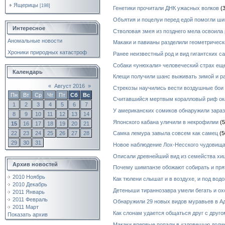
Ящерицы
[198]
Генетики прочитали ДНК ужасных волков
(3
Объятия и поцелуи перед едой помогли ш
Интересное
Стволовая змея из позднего мела освоила
Аномальные новости
Макаки и павианы разделили геометричес
Хроники природных катастроф
Ранее неизвестный род и вид гигантских с
Собаки «унюхали» человеческий страх ещ
Календарь
Клещи получили шанс выживать зимой и р
«
Август 2016
»
Стрекозы научились вести воздушные бои
Пн
Вт
Ср
Чт
Пт
Сб
Вс
Считавшийся мертвым коралловый риф ок
1
2
3
4
5
6
7
У американских сомиков обнаружили зара
8
9
10
11
12
13
14
Японского кабана уличили в некрофилии
(5
15
16
17
18
19
20
21
22
23
24
25
26
27
28
Самка лемура завыла совсем как самец
(5
29
30
31
Новое наблюдение Лох-Несского чудовищ
Описали древнейший вид из семейства х
Архив новостей
Почему шимпанзе обожают собирать и пря
2010 Ноябрь
Как тюлени слышат и в воздухе, и под водо
2010 Декабрь
Детеныши тираннозавра умели бегать и ох
2011 Январь
2011 Февраль
Обнаружили 29 новых видов муравьев в А
2011 Март
Как слонам удается общаться друг с друг
Показать архив
Макаки впервые попали в «зловещую долин