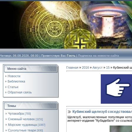
Четверг, 06.08.2026, 08:00 |
Приветствую Вас
Гость
|
Подписка на новости сайта
Главная
»
2016
»
Август
»
15
» Кубинский щ
Меню сайта
Новости
Библиотека
Статьи
Обратная связь
Темы
Кубинский щелезуб соседствова
Чупакабра
[793]
Щелезуб, малочисленные популяции котор
Снежный человек
[1151]
интернет-издание "Кубадебате" со ссылко
Морские чудовища
[1087]
Сухопутные твари
[930]