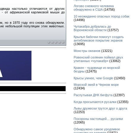
Логово снежного человека
одвида настолько отличаются от других
обнаружено в США
(14756)
 - от африканской карликовой мыши до
10 неожиданно опасных пород собак
(14496)
, но в 1970 году его снова обнаружили.
чие небольшой популяции этих животных.
Чупакабра добралась до
Воронежской области
(13757)
Крылья бабочки помогут создать
антибликовое покрытие экранов
(13695)
Монстры океанов
(13221)
Ровенский селянин поймал двух
упитанных «чупакабр»
(13062)
Кракен - чудовище из морской
бездны
(12475)
Крысы умнее, чем Google
(12450)
Морской змей в Черном море
(12434)
Распутывая ДНК бигфута
(12397)
Когда просыпаются русалки
(12355)
Львы дружески трутся друг о друга
(12253)
Похороны настоящей… русалки
(12065)
Обнаружено самое уродливое
существо на планете
(11971)