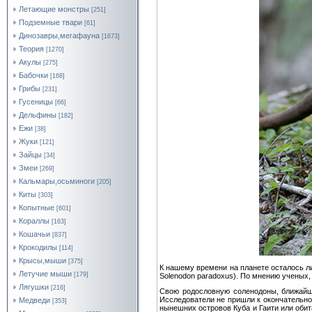
Летающие монстры
[251]
Подземные твари
[61]
Динозавры,мегафауна
[1673]
Теория
[1270]
Акулы
[275]
Бабочки
[168]
Грибы
[231]
Гусеницы
[66]
Дельфины
[182]
Ежи
[38]
Жуки
[121]
Зайцы
[34]
Змеи
[269]
Кальмары,осьминоги
[205]
Киты
[303]
Копытные
[601]
Кораллы
[163]
Кошачьи
[837]
Крокодилы
[114]
Крысы,мыши
[375]
К нашему времени на планете осталось ли
Летучие мыши
[179]
Solenodon paradoxus). По мнению ученых,
Лягушки
[216]
Свою родословную соленодоны, ближайши
Исследователи не пришли к окончательно
Медведи
[353]
нынешних островов Куба и Гаити или обит