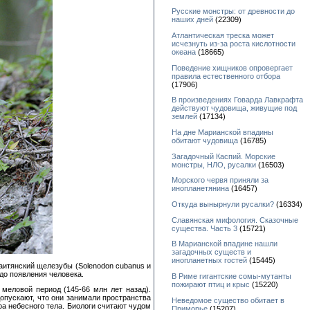
Русские монстры: от древности до
наших дней
(22309)
Атлантическая треска может
исчезнуть из-за роста кислотности
океана
(18665)
Поведение хищников опровергает
правила естественного отбора
(17906)
В произведениях Говарда Лавкрафта
действуют чудовища, живущие под
землей
(17134)
На дне Марианской впадины
обитают чудовища
(16785)
Загадочный Каспий. Морские
монстры, НЛО, русалки
(16503)
Морского червя приняли за
инопланетянина
(16457)
Откуда вынырнули русалки?
(16334)
Славянская мифология. Сказочные
существа. Часть 3
(15721)
В Марианской впадине нашли
загадочных существ и
инопланетных гостей
(15445)
гаитянский щелезубы (Solenodon cubanus и
до появления человека.
В Риме гигантские сомы-мутанты
пожирают птиц и крыс
(15220)
меловой период (145-66 млн лет назад).
опускают, что они занимали пространства
Неведомое существо обитает в
ра небесного тела. Биологи считают чудом
Приморье
(15207)