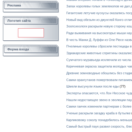
Реклама
Запах королевы голых землекопов не дал
Гигантские летучие кускусы оказались по
Новый вид обезьян из джунглей Конго отл
Логотип сайта
Зоопсихологи раскрыли новую сторону ко
Ради выживания на высокогорье мыши нау
В честь Манки Д. Луффи из One Piece назв
Пчелиные королевы сбросили пестициды в
Форма входа
Эдиакарские животные сприггины оказал
Сумчатого муравьеда исключили из числа 
Коричневая окраска защитила молодых чае
Древние земноводные обошлись без стади
Самки орангутанов пожертвовали питанием
Шмели высунули языки после еды
(77)
Эксперты опасаются, что Лох-Несское чуд
Нашли недостающее звено в эволюции пау
Самки гаичек изменили партнерам с боле
Ученые раскрыли загадку краба в бутылке
Карликовому соколу понадобилось меньше
Самый быстрый паук развил скорость, бли