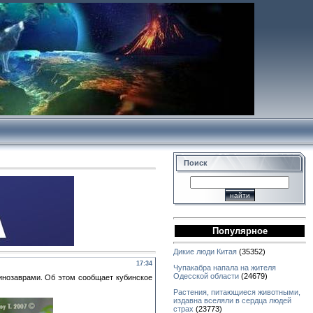
Поиск
Популярное
Дикие люди Китая
(35352)
17:34
Чупакабра напала на жителя
Одесской области
(24679)
динозаврами. Об этом сообщает кубинское
Растения, питающиеся животными,
издавна вселяли в сердца людей
страх
(23773)