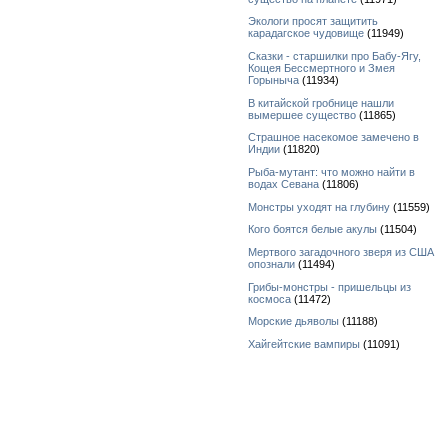
Экологи просят защитить
карадагское чудовище
(11949)
Сказки - старшилки про Бабу-Ягу,
Кощея Бессмертного и Змея
Горыныча
(11934)
В китайской гробнице нашли
вымершее существо
(11865)
Страшное насекомое замечено в
Индии
(11820)
Рыба-мутант: что можно найти в
водах Севана
(11806)
Монстры уходят на глубину
(11559)
Кого боятся белые акулы
(11504)
Мертвого загадочного зверя из США
опознали
(11494)
Грибы-монстры - пришельцы из
космоса
(11472)
Морские дьяволы
(11188)
Хайгейтские вампиры
(11091)