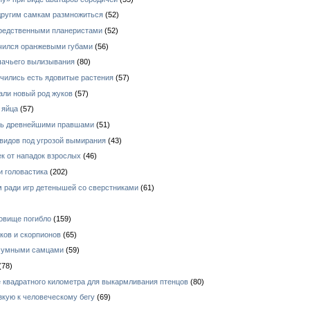
 другим самкам размножиться
(52)
средственными планеристами
(52)
ичился оранжевыми губами
(56)
шачьего вылизывания
(80)
чились есть ядовитые растения
(57)
али новый род жуков
(57)
 яйца
(57)
ись древнейшими правшами
(51)
видов под угрозой вымирания
(43)
к от нападок взрослых
(46)
и головастика
(202)
 ради игр детенышей со сверстниками
(61)
овище погибло
(159)
ков и скорпионов
(65)
е умными самцами
(59)
(78)
 квадратного километра для выкармливания птенцов
(80)
зкую к человеческому бегу
(69)