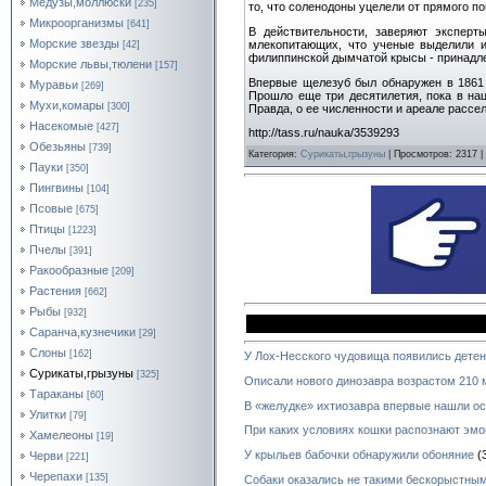
Медузы,моллюски
[235]
то, что соленодоны уцелели от прямого по
Микроорганизмы
[641]
В действительности, заверяют эксперт
Морские звезды
млекопитающих, что ученые выделили и
[42]
филиппинской дымчатой крысы - принадле
Морские львы,тюлени
[157]
Впервые щелезуб был обнаружен в 1861 г
Муравьи
[269]
Прошло еще три десятилетия, пока в на
Мухи,комары
[300]
Правда, о ее численности и ареале рассел
Насекомые
[427]
http://tass.ru/nauka/3539293
Обезьяны
[739]
Категория
:
Сурикаты,грызуны
|
Просмотров
: 2317 |
Пауки
[350]
Пингвины
[104]
Псовые
[675]
Птицы
[1223]
Пчелы
[391]
Ракообразные
[209]
Растения
[662]
Рыбы
[932]
Саранча,кузнечики
[29]
Слоны
[162]
У Лох-Несского чудовища появились дете
Сурикаты,грызуны
[325]
Описали нового динозавра возрастом 210 
Тараканы
[60]
В «желудке» ихтиозавра впервые нашли ос
Улитки
[79]
При каких условиях кошки распознают эмо
Хамелеоны
[19]
У крыльев бабочки обнаружили обоняние
(
Черви
[221]
Черепахи
[135]
Собаки оказались не такими бескорыстным