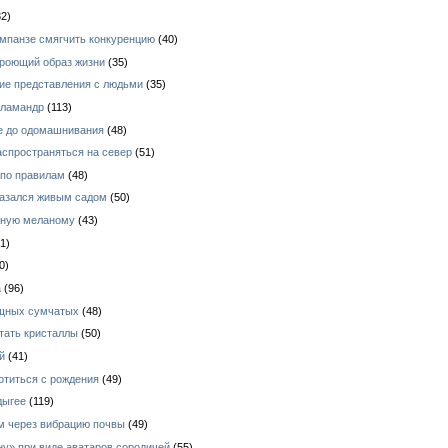
2)
импанзе смягчить конкуренцию
(40)
 роющий образ жизни
(35)
кие представления с людьми
(35)
аламандр
(113)
е до одомашнивания
(48)
аспространяться на север
(51)
 по правилам
(48)
азался живым садом
(50)
зную меланому
(43)
1)
0)
а
(96)
ищных сумчатых
(48)
тать кристаллы
(50)
й
(41)
отиться с рождения
(49)
дыгее
(119)
ом через вибрацию почвы
(49)
у» при виде аватаров сородичей
(55)