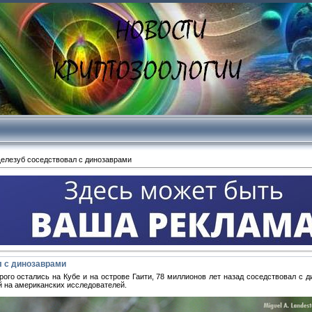
елезуб соседствовал с динозаврами
л с динозаврами
ого остались на Кубе и на острове Гаити, 78 миллионов лет назад соседствовал с 
й на американских исследователей.