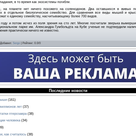
падания, в то время как экосистемы погибли.
ы, на планете нет ничего похожего на соленодонов. Два оставшихся в живых п
х в отдельное биологическое семейство. Для сравнения все виды мышей и крыс
жат к единому семейству, насчитывающему более 700 видов.
оду и потом исчез из поля зрения на сто лет. Многие посчитали зверька вымершим
циональном парке им. Александра Гумбольдта на Кубе ученые не подтвердили нали
ения практически ничего не известно.
Добавил
:
Sergo
|
Рейтинг
:
0.0
/
0
Последние новости
ныши
(161)
миллионов лет
(37)
татки птерозавра
(38)
ции человека
(34)
39)
и, как считалось
(38)