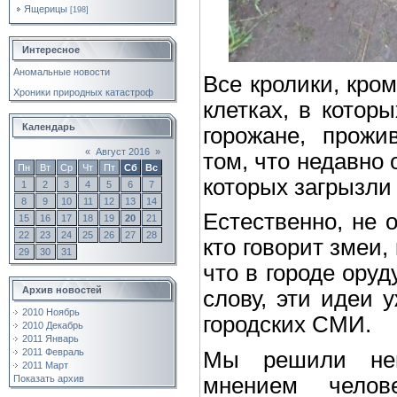
Ящерицы
[198]
Интересное
Аномальные новости
Все кролики, кро
Хроники природных катастроф
клетках, в котор
Календарь
горожане, прожи
«
Август 2016
»
том, что недавно 
Пн
Вт
Ср
Чт
Пт
Сб
Вс
которых загрызли
1
2
3
4
5
6
7
8
9
10
11
12
13
14
Естественно, не 
15
16
17
18
19
20
21
22
23
24
25
26
27
28
кто говорит змеи, 
29
30
31
что в городе оруд
Архив новостей
слову, эти идеи 
2010 Ноябрь
городских СМИ.
2010 Декабрь
2011 Январь
2011 Февраль
Мы решили немн
2011 Март
мнением чело
Показать архив