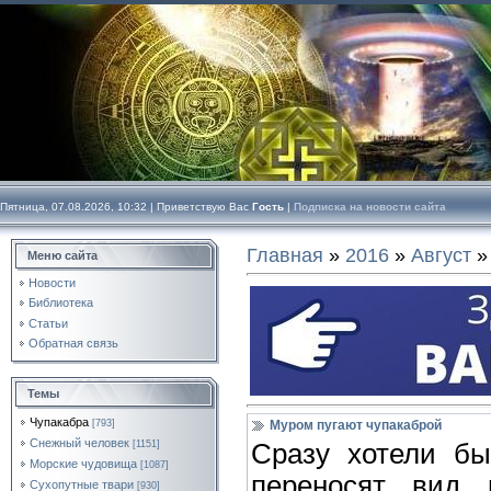
Пятница, 07.08.2026, 10:32 |
Приветствую Вас
Гость
|
Подписка на новости сайта
Главная
»
2016
»
Август
»
Меню сайта
Новости
Библиотека
Статьи
Обратная связь
Темы
Чупакабра
[793]
Муром пугают чупакаброй
Снежный человек
[1151]
Сразу хотели бы
Морские чудовища
[1087]
переносят вид 
Сухопутные твари
[930]