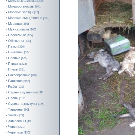
Медузы,моллюски
[235]
Микроорганизмы
[641]
Морские звезды
[42]
Морские львы,тюлени
[157]
Муравьи
[269]
Мухи,комары
[300]
Насекомые
[427]
Обезьяны
[739]
Пауки
[350]
Пингвины
[104]
Псовые
[675]
Птицы
[1223]
Пчелы
[391]
Ракообразные
[209]
Растения
[662]
Рыбы
[932]
Саранча,кузнечики
[29]
Слоны
[162]
Сурикаты,грызуны
[325]
Тараканы
[60]
Улитки
[79]
Хамелеоны
[19]
Черви
[221]
Черепахи
[135]