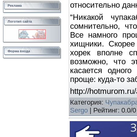
относительно дан
Реклама
“Никакой чупак
Логотип сайта
сомнительно, что
Все намного про
хищники. Скорее 
хорек вполне сп
Форма входа
возможно, что э
касается одного
проще: куда-то за
http://hotmurom.ru
Категория
:
Чупакабр
Sergo
|
Рейтинг
:
0.0
/
0