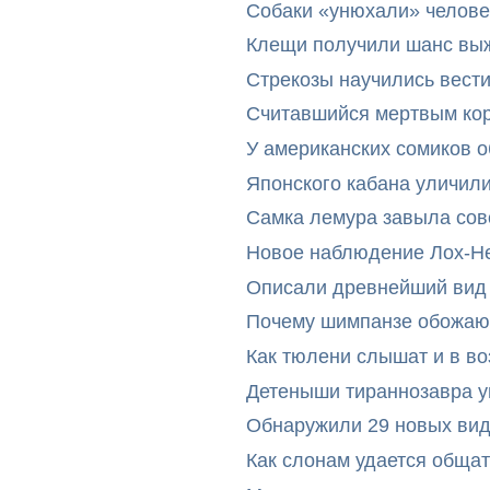
Собаки «унюхали» челове
Клещи получили шанс выж
Стрекозы научились вест
Считавшийся мертвым ко
У американских сомиков 
Японского кабана уличил
Самка лемура завыла сов
Новое наблюдение Лох-Н
Описали древнейший вид 
Почему шимпанзе обожают
Как тюлени слышат и в во
Детеныши тираннозавра ум
Обнаружили 29 новых вид
Как слонам удается общат