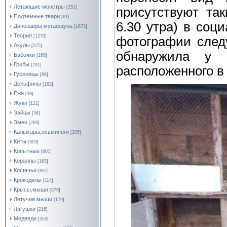
Летающие монстры
[251]
присутствуют та
Подземные твари
[61]
6.30 утра) в соц
Динозавры,мегафауна
[1673]
Теория
[1270]
фотографии след
Акулы
[275]
обнаружила у 
Бабочки
[168]
Грибы
[231]
расположенного в
Гусеницы
[66]
Дельфины
[182]
Ежи
[38]
Жуки
[121]
Зайцы
[34]
Змеи
[269]
Кальмары,осьминоги
[205]
Киты
[303]
Копытные
[601]
Кораллы
[163]
Кошачьи
[837]
Крокодилы
[114]
Крысы,мыши
[375]
Летучие мыши
[179]
Лягушки
[216]
Медведи
[353]