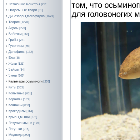
том, что осьмино
Летающие монстры
[251]
Подземные твари
[61]
для головоногих 
Динозавры,мегафауна
[1673]
Теория
[1270]
Акулы
[275]
Бабочки
[168]
Грибы
[231]
Гусеницы
[66]
Дельфины
[182]
Ежи
[38]
Жуки
[121]
Зайцы
[34]
Змеи
[269]
Кальмары,осьминоги
[205]
Киты
[303]
Копытные
[601]
Кораллы
[163]
Кошачьи
[837]
Крокодилы
[114]
Крысы,мыши
[375]
Летучие мыши
[179]
Лягушки
[216]
Медведи
[353]