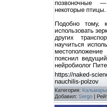
позвоночные —
некоторые птицы.
Подобно тому, 
использовать зер
других транспо
научиться исполь
местоположение
пояснил ведущий
нейробиолог Пите
https://naked-scien
nauchilis-polzov
Категория
:
Кальмары
Добавил
:
Sergo
|
Рей