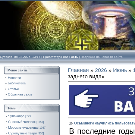
Суббота, 08.08.2026, 13:17 |
Приветствую Вас
Гость
|
Подписка на новости сайта
Главная
»
2026
»
Июнь
»
Меню сайта
заднего вида»
Новости
Библиотека
Статьи
Обратная связь
Темы
Чупакабра
[793]
Снежный человек
[1151]
Осьминоги научились пользовать
Морские чудовища
[1087]
В последние годы
Сухопутные твари
[930]