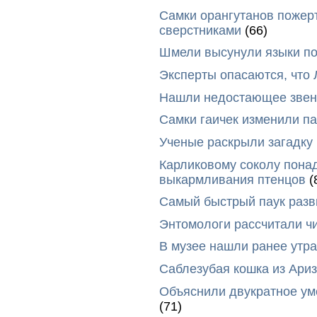
Самки орангутанов пожер
сверстниками
(66)
Шмели высунули языки п
Эксперты опасаются, что
Нашли недостающее звено
Самки гаичек изменили п
Ученые раскрыли загадку 
Карликовому соколу пона
выкармливания птенцов
(
Самый быстрый паук разви
Энтомологи рассчитали ч
В музее нашли ранее утр
Саблезубая кошка из Ариз
Объяснили двукратное у
(71)