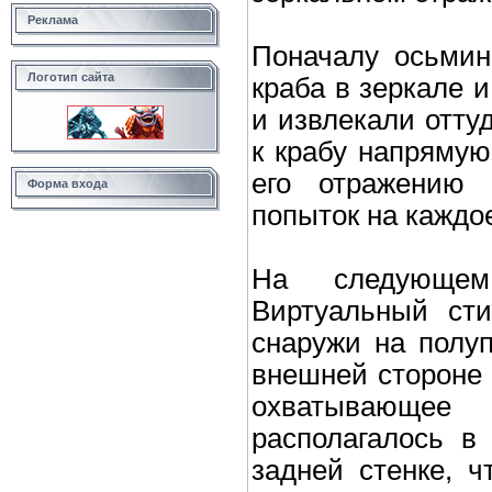
Реклама
Поначалу осьмин
Логотип сайта
краба в зеркале и
и извлекали отту
к крабу напрямую
его отражению 
Форма входа
попыток на каждо
На следующем
Виртуальный сти
снаружи на полуп
внешней стороне 
охватывающе
располагалось в
задней стенке, 