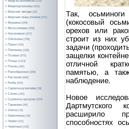
Медузы,моллюски
[235]
Микроорганизмы
[641]
Так, осьминоги
Морские звезды
[42]
Морские львы,тюлени
[157]
(кокосовый осьм
Муравьи
[269]
Мухи,комары
орехов или рако
[300]
Насекомые
[427]
строит из них у
Обезьяны
[739]
Пауки
задачи (проходит
[350]
Пингвины
[104]
защелки контейне
Псовые
[675]
Птицы
[1223]
отличной крат
Пчелы
[391]
памятью, а такж
Ракообразные
[209]
Растения
[662]
наблюдение.
Рыбы
[932]
Саранча,кузнечики
[29]
Слоны
[162]
Новое исследов
Сурикаты,грызуны
[325]
Дартмутского 
Тараканы
[60]
Улитки
[79]
расширило пр
Хамелеоны
[19]
способностях ос
Черви
[221]
Черепахи
[135]