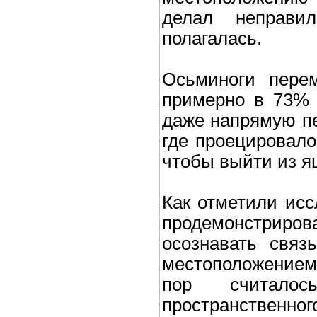
делал неправи
полагалась.
Осьминоги пере
примерно в 73% 
даже напрямую пе
где проецировало
чтобы выйти из я
Как отметили исс
продемонстриров
осознавать связ
местоположением 
пор считало
пространственн