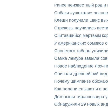
Ранее неизвестный род и 
Собаки «унюхали» челове
Клещи получили шанс выж
Стрекозы научились вест
Считавшийся мертвым ко
У американских сомиков 
Японского кабана уличил
Самка лемура завыла сов
Новое наблюдение Лох-Н
Описали древнейший вид 
Почему шимпанзе обожают
Как тюлени слышат и в во
Детеныши тираннозавра ум
Обнаружили 29 новых вид