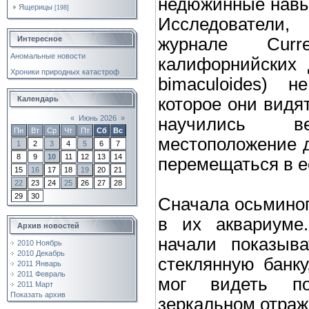
недюжинные навык
Ящерицы
[198]
Исследователи,
журнале Curr
Интересное
Аномальные новости
калифорнийских 
Хроники природных катастроф
bimaculoides) н
которое они видят
Календарь
«
Июнь 2026
»
научились в
Пн
Вт
Ср
Чт
Пт
Сб
Вс
местоположение д
1
2
3
4
5
6
7
8
9
10
11
12
13
14
перемещаться в е
15
16
17
18
19
20
21
22
23
24
25
26
27
28
29
30
Сначала осьминог
в их аквариуме
Архив новостей
начали показыва
2010 Ноябрь
2010 Декабрь
стеклянную банку
2011 Январь
2011 Февраль
мог видеть п
2011 Март
Показать архив
зеркальном отраж