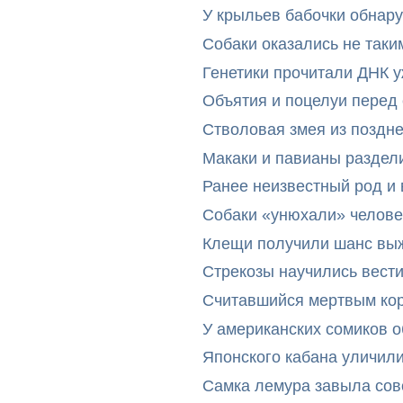
У крыльев бабочки обнар
Собаки оказались не таки
Генетики прочитали ДНК 
Объятия и поцелуи перед
Стволовая змея из поздн
Макаки и павианы раздел
Ранее неизвестный род и 
Собаки «унюхали» челове
Клещи получили шанс выж
Стрекозы научились вест
Считавшийся мертвым ко
У американских сомиков 
Японского кабана уличил
Самка лемура завыла сов