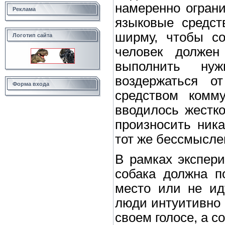
намеренно огран
Реклама
языковые средст
ширму, чтобы со
Логотип сайта
человек должен
выполнить нуж
воздержаться о
Форма входа
средством комм
вводилось жестко
произносить ника
тот же бессмысле
В рамках экспери
собака должна по
место или не идт
люди интуитивно 
своем голосе, а 