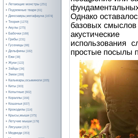
Летающие монстры
[251]
фундаментальны
Подземные твари
[61]
Однако оставалос
Динозавры,мегафауна
[1674]
Теория
[1270]
базовых смыслов
Акулы
[275]
акустические
Бабочки
[169]
Грибы
[231]
использования с
Гусеницы
[66]
простые посылы п
Дельфины
[182]
Ежи
[38]
Жуки
[122]
Зайцы
[34]
Змеи
[269]
Кальмары,осьминоги
[205]
Киты
[303]
Копытные
[602]
Кораллы
[164]
Кошачьи
[837]
Крокодилы
[114]
Крысы,мыши
[375]
Летучие мыши
[179]
Лягушки
[217]
Медведи
[353]