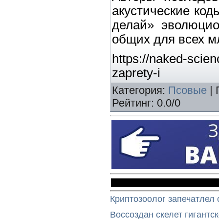
акустические код
делай» эволюцио
общих для всех м
https://naked-scien
zaprety-i
Категория
:
Псовые
|
Рейтинг
:
0.0
/
0
Криптозоолог запечатлел 
Воссоздан скелет гигантс