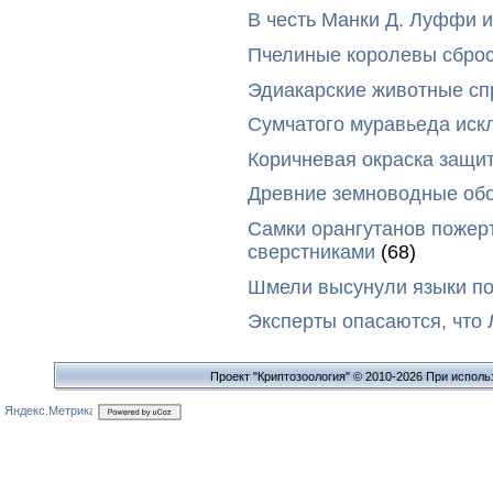
В честь Манки Д. Луффи и
Пчелиные королевы сброс
Эдиакарские животные сп
Сумчатого муравьеда иск
Коричневая окраска защи
Древние земноводные обо
Самки орангутанов пожер
сверстниками
(68)
Шмели высунули языки п
Эксперты опасаются, что
Проект "Криптозоология" © 2010-2026 При исполь