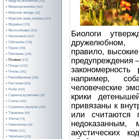
Медузы,моллюски
[235]
Микроорганизмы
[641]
Морские звезды
[42]
Морские львы,тюлени
[157]
Муравьи
[270]
Мухи,комары
[301]
Биологи утверж
Насекомые
[427]
дружелюбном, 
Обезьяны
[739]
Пауки
[350]
правило, высокие
Пингвины
[104]
предупреждения —
Псовые
[675]
Птицы
[1223]
закономерность 
Пчелы
[391]
например, соб
Ракообразные
[209]
Растения
[663]
человеческие эм
Рыбы
[932]
крики детеныше
Саранча,кузнечики
[29]
Слоны
[162]
привязаны к внут
Сурикаты,грызуны
[325]
или считаются 
Тараканы
[60]
Улитки
[79]
недоказанным,
Хамелеоны
[19]
акустических ко
Черви
[221]
Черепахи
[135]