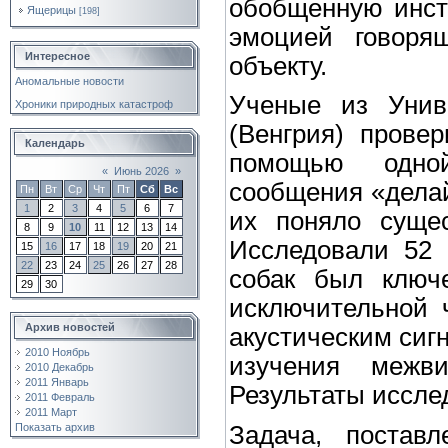
обобщенную инстр
Ящерицы
[198]
эмоцией говоря
Интересное
объекту.
Аномальные новости
Ученые из Унив
Хроники природных катастроф
(Венгрия) прове
Календарь
помощью одно
«
Июнь 2026
»
сообщения «делай 
Пн
Вт
Ср
Чт
Пт
Сб
Вс
1
2
3
4
5
6
7
их поняло сущес
8
9
10
11
12
13
14
Исследовали 52 
15
16
17
18
19
20
21
22
23
24
25
26
27
28
собак был ключе
29
30
исключительной 
Архив новостей
акустическим сиг
2010 Ноябрь
изучения межви
2010 Декабрь
2011 Январь
Результаты иссле
2011 Февраль
2011 Март
Задача, постав
Показать архив