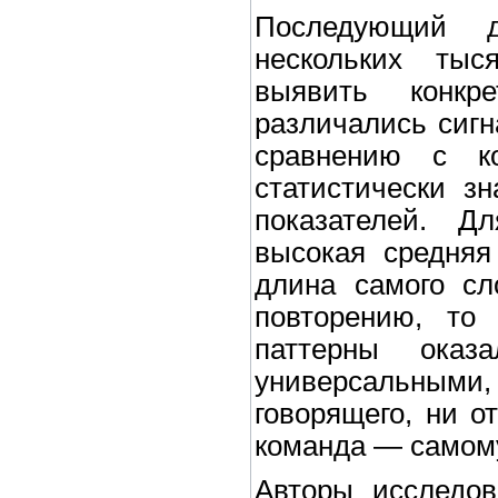
Последующий д
нескольких тыс
выявить конкр
различались сигн
сравнению с ко
статистически з
показателей. Д
высокая средняя
длина самого сл
повторению, то
паттерны оказ
универсальным
говорящего, ни от
команда — самому
Авторы исследов