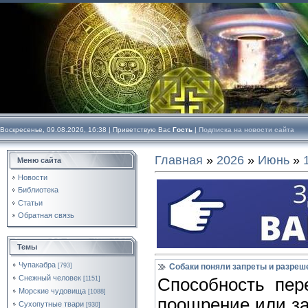
Воскресенье, 09.08.2026, 16:38 |
Приветствую Вас
Гость
|
Подписка на новости сайта
Главная
»
2026
»
Июнь
»
Меню сайта
Новости
Библиотека
Статьи
Обратная связь
Темы
Чупакабра
[793]
Собаки поняли запреты и разреш
Снежный человек
[1151]
Способность пер
Морские чудовища
[1088]
поощрение или за
Сухопутные твари
[930]