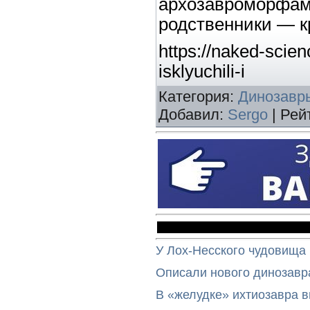
архозавромор
родственники — к
https://naked-scien
isklyuchili-i
Категория
:
Динозавр
Добавил
:
Sergo
|
Рей
У Лох-Несского чудовища
Описали нового динозавр
В «желудке» ихтиозавра 