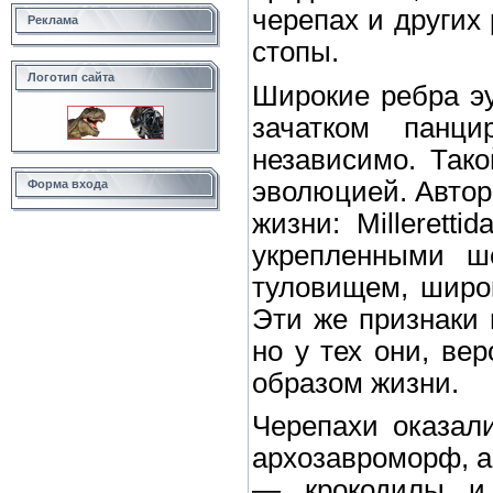
черепах и других
Реклама
стопы.
Логотип сайта
Широкие ребра эу
зачатком панц
независимо. Тако
эволюцией. Автор
Форма входа
жизни: Milleretti
укрепленными ш
туловищем, широ
Эти же признаки 
но у тех они, ве
образом жизни.
Черепахи оказал
архозавроморф, а
— крокодилы и 