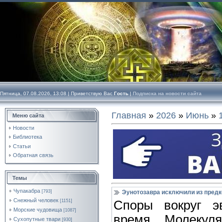
Пятница, 07.08.2026, 13:08 |
Приветствую Вас
Гость
|
Подписка на новости сайта
Главная
»
2026
»
Июнь
»
Меню сайта
Новости
Библиотека
Статьи
Обратная связь
Темы
Чупакабра
[793]
Эунотозавра исключили из предк
Снежный человек
[1151]
Споры вокруг э
Морские чудовища
[1087]
время. Молекуля
Сухопутные твари
[930]