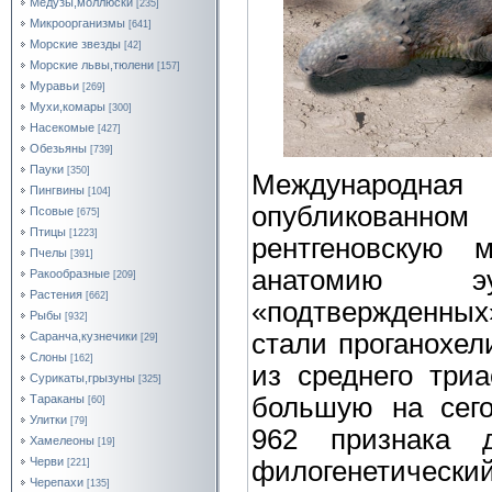
Медузы,моллюски
[235]
Микроорганизмы
[641]
Морские звезды
[42]
Морские львы,тюлени
[157]
Муравьи
[269]
Мухи,комары
[300]
Насекомые
[427]
Обезьяны
[739]
Пауки
[350]
Международная 
Пингвины
[104]
опубликованном 
Псовые
[675]
Птицы
[1223]
рентгеновскую 
Пчелы
[391]
анатомию эу
Ракообразные
[209]
Растения
[662]
«подтвержденных»
Рыбы
[932]
стали проганохел
Саранча,кузнечики
[29]
Слоны
[162]
из среднего три
Сурикаты,грызуны
[325]
большую на сег
Тараканы
[60]
Улитки
[79]
962 признака
Хамелеоны
[19]
Черви
филогенетический
[221]
Черепахи
[135]