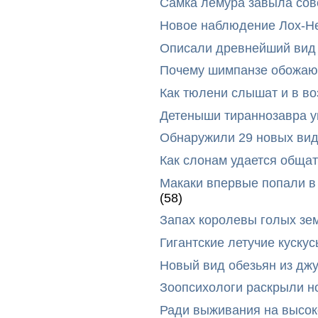
Самка лемура завыла сов
Новое наблюдение Лох-Н
Описали древнейший вид 
Почему шимпанзе обожают
Как тюлени слышат и в во
Детеныши тираннозавра ум
Обнаружили 29 новых вид
Как слонам удается общат
Макаки впервые попали в
(58)
Запах королевы голых зе
Гигантские летучие куск
Новый вид обезьян из дж
Зоопсихологи раскрыли н
Ради выживания на высок