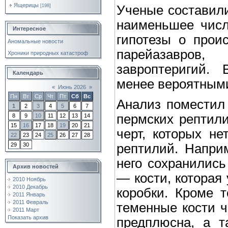
Ящерицы
[198]
Ученые составил
наименьшее числ
Интересное
гипотезы о проис
Аномальные новости
парейазавров
Хроники природных катастроф
завроптеригий. 
Календарь
менее вероятными
«
Июнь 2026
»
Пн
Вт
Ср
Чт
Пт
Сб
Вс
Анализ поместил 
1
2
3
4
5
6
7
пермских рептилий
8
9
10
11
12
13
14
15
16
17
18
19
20
21
черт, которых не
22
23
24
25
26
27
28
рептилий. Наприм
29
30
него сохранились
Архив новостей
— кости, которая 
2010 Ноябрь
2010 Декабрь
коробки. Кроме т
2011 Январь
2011 Февраль
теменные кости ч
2011 Март
Показать архив
предплюсна, а т