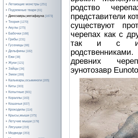
Летающие монстры
[251]
родство череп
Подземные твари
[61]
представители ко
Динозавры,мегафауна
[1673]
Теория
[1270]
существуют про
Акулы
[275]
черепах как с д
Бабочки
[168]
Грибы
[231]
так и с их 
Гусеницы
[66]
родственниками.
Дельфины
[182]
Ежи
[38]
древних череп
Жуки
[121]
эунотозавр Eunoto
Зайцы
[34]
Змеи
[269]
Кальмары,осьминоги
[205]
Киты
[303]
Копытные
[601]
Кораллы
[163]
Кошачьи
[837]
Крокодилы
[114]
Крысы,мыши
[375]
Летучие мыши
[179]
Лягушки
[216]
Медведи
[353]