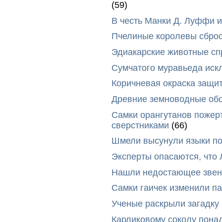
(59)
В честь Манки Д. Луффи и
Пчелиные королевы сброс
Эдиакарские животные сп
Сумчатого муравьеда иск
Коричневая окраска защи
Древние земноводные обо
Самки орангутанов пожер
сверстниками
(66)
Шмели высунули языки п
Эксперты опасаются, что
Нашли недостающее звено
Самки гаичек изменили п
Ученые раскрыли загадку 
Карликовому соколу пона