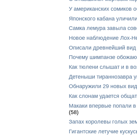
У американских сомиков 
Японского кабана уличил
Самка лемура завыла сов
Новое наблюдение Лох-Н
Описали древнейший вид 
Почему шимпанзе обожают
Как тюлени слышат и в во
Детеныши тираннозавра ум
Обнаружили 29 новых вид
Как слонам удается общат
Макаки впервые попали в
(58)
Запах королевы голых зе
Гигантские летучие куск