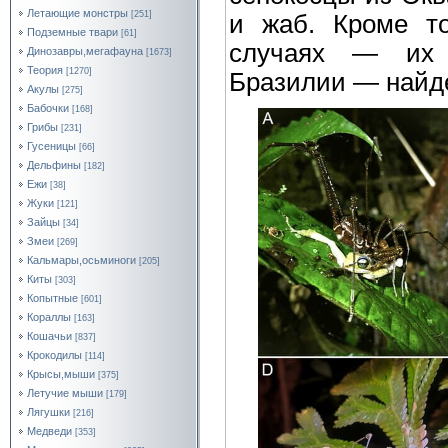
Летающие монстры
[251]
и жаб. Кроме то
Подземные твари
[61]
случаях — их 
Динозавры,мегафауна
[1673]
Теория
[1270]
Бразилии — найде
Акулы
[275]
Бабочки
[168]
Грибы
[231]
Гусеницы
[66]
Дельфины
[182]
Ежи
[38]
Жуки
[121]
Зайцы
[34]
Змеи
[269]
Кальмары,осьминоги
[205]
Киты
[303]
Копытные
[601]
Кораллы
[163]
Кошачьи
[837]
Крокодилы
[114]
Крысы,мыши
[375]
Летучие мыши
[179]
Лягушки
[216]
Медведи
[353]