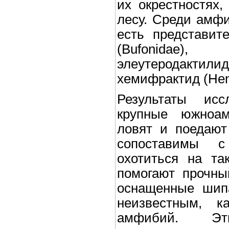
их окрестностях,
лесу. Среди амфи
есть представите
(Bufonidae), к
элеутеродакти
хемифрактид (Hem
Результаты исс
крупные южноам
ловят и поедают
сопоставимы с
охотиться на та
помогают прочны
оснащенные шипа
неизвестным, к
амфибий. Эт