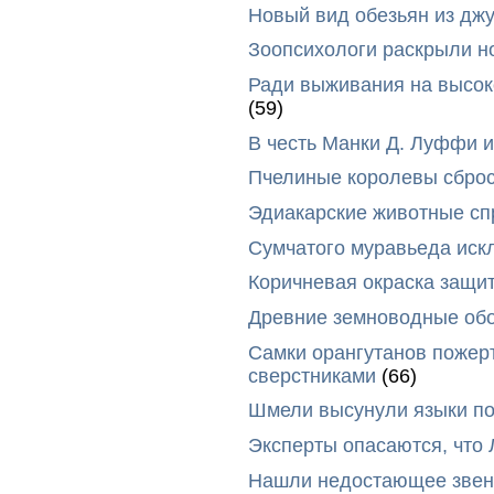
Новый вид обезьян из дж
Зоопсихологи раскрыли н
Ради выживания на высок
(59)
В честь Манки Д. Луффи и
Пчелиные королевы сброс
Эдиакарские животные сп
Сумчатого муравьеда иск
Коричневая окраска защи
Древние земноводные обо
Самки орангутанов пожер
сверстниками
(66)
Шмели высунули языки п
Эксперты опасаются, что
Нашли недостающее звено