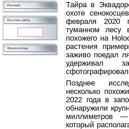
Тайра в Эквадор
Реклама
охоте сенокосце
февраля 2020 г
Логотип сайта
туманном лесу 
похожего на Holo
растения пример
Форма входа
заживо поедал ляг
удерживал 
сфотографировали 
Позднее иссле
несколько похожи
2022 года в зап
обнаружили крупн
миллиметров — с
который располаг