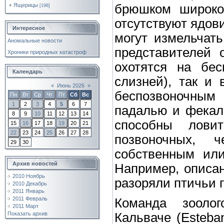
Ящерицы
брюшком широкой
[198]
отсутствуют ядов
Интересное
могут измельчат
Аномальные новости
представителей 
Хроники природных катастроф
охотятся на бес
Календарь
слизней), так и 
«
Июнь 2026
»
беспозвоночным
Пн
Вт
Ср
Чт
Пт
Сб
Вс
1
2
3
4
5
6
7
падалью и фекал
8
9
10
11
12
13
14
способны лови
15
16
17
18
19
20
21
22
23
24
25
26
27
28
позвоночных, 
29
30
собственным или
Архив новостей
Например, описан
2010 Ноябрь
разоряли птичьи г
2010 Декабрь
2011 Январь
2011 Февраль
Команда зоолог
2011 Март
Кальваче (Esteba
Показать архив