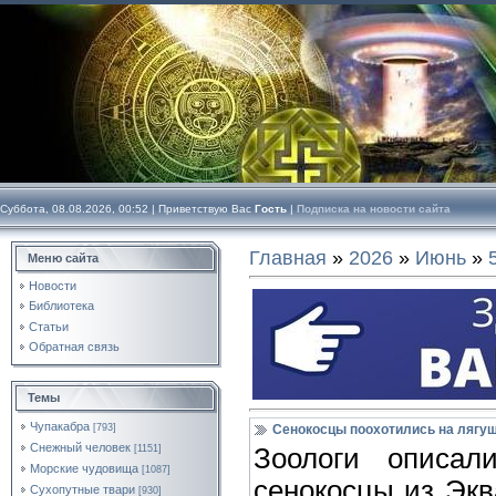
Суббота, 08.08.2026, 00:52 |
Приветствую Вас
Гость
|
Подписка на новости сайта
Главная
»
2026
»
Июнь
»
Меню сайта
Новости
Библиотека
Статьи
Обратная связь
Темы
Чупакабра
[793]
Сенокосцы поохотились на лягуш
Снежный человек
[1151]
Зоологи описал
Морские чудовища
[1087]
сенокосцы из Экв
Сухопутные твари
[930]