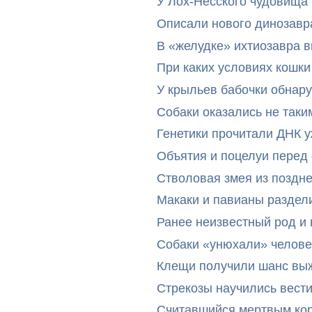
У Лох-Несского чудовища
Описали нового динозавр
В «желудке» ихтиозавра 
При каких условиях кошки
У крыльев бабочки обнар
Собаки оказались не таки
Генетики прочитали ДНК 
Объятия и поцелуи перед
Стволовая змея из поздн
Макаки и павианы раздел
Ранее неизвестный род и 
Собаки «унюхали» челове
Клещи получили шанс выж
Стрекозы научились вест
Считавшийся мертвым ко