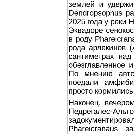
землей и удержи
Dendropsophus pa
2025 года у реки 
Эквадоре сенокос
в роду Phareicra
рода арлекинов (
сантиметрах над
обезглавленное и
По мнению авто
поедали амфиби
просто кормились
Наконец, вечером
Педрегалес-Ал
задокументиро
Phareicranaus 