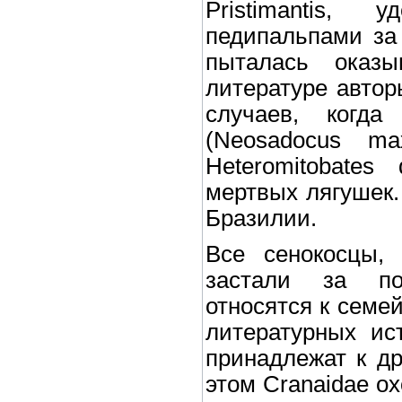
Pristimantis,
педипальпами за
пыталась оказы
литературе авто
случаев, когда
(Neosadocus max
Heteromitobates
мертвых лягушек.
Бразилии.
Все сенокосцы, 
застали за по
относятся к семе
литературных ист
принадлежат к др
этом Cranaidae ох