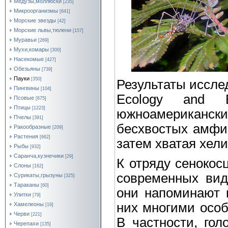
Медузы,моллюски
[235]
Микроорганизмы
[641]
Морские звезды
[42]
Морские львы,тюлени
[157]
Муравьи
[269]
Мухи,комары
[300]
Насекомые
[427]
Обезьяны
[739]
Пауки
[350]
Результаты иссле
Пингвины
[104]
Ecology and Ev
Псовые
[675]
Птицы
[1223]
южноамериканские
Пчелы
[391]
бесхвостых амфиб
Ракообразные
[209]
Растения
[662]
затем хватая хел
Рыбы
[932]
Саранча,кузнечики
[29]
К отряду сенокосц
Слоны
[162]
современных вид
Сурикаты,грызуны
[325]
Тараканы
[60]
они напоминают п
Улитки
[79]
них многими особ
Хамелеоны
[19]
Черви
[221]
В частности, гол
Черепахи
[135]