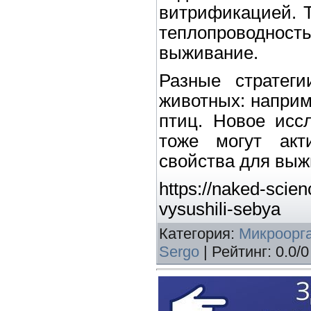
витрификацией. Т
теплопроводно
выживание.
Разные стратеги
животных: наприм
птиц. Новое иссл
тоже могут акт
свойства для выж
https://naked-scienc
vysushili-sebya
Категория
:
Микроорг
Sergo
|
Рейтинг
:
0.0
/
0