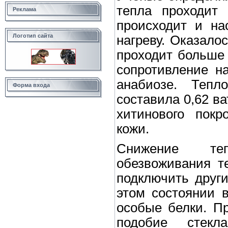
тепла проходит 
Реклама
происходит и на
Логотип сайта
нагреву. Оказалос
проходит больше 
сопротивление н
анабиозе. Тепло
Форма входа
составила 0,62 ва
хитинового покр
кожи.
Снижение те
обезвоживания т
подключить друг
этом состоянии в
особые белки. П
подобие стек