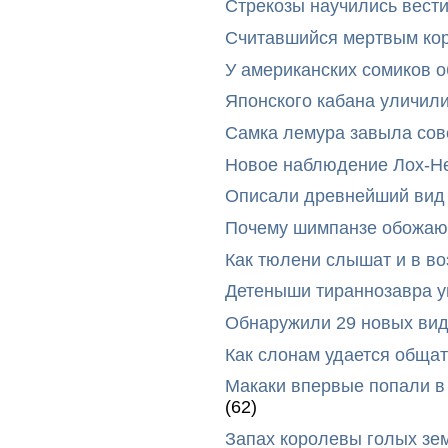
Стрекозы научились вест
Считавшийся мертвым ко
У американских сомиков 
Японского кабана уличил
Самка лемура завыла сов
Новое наблюдение Лох-Н
Описали древнейший вид 
Почему шимпанзе обожают
Как тюлени слышат и в во
Детеныши тираннозавра ум
Обнаружили 29 новых вид
Как слонам удается общат
Макаки впервые попали в
(62)
Запах королевы голых зе