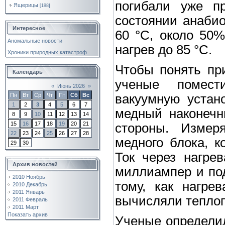
погибали уже п
Ящерицы
[198]
состоянии анаби
Интересное
60 °C, около 50
Аномальные новости
нагрев до 85 °C.
Хроники природных катастроф
Чтобы понять при
Календарь
ученые помест
«
Июнь 2026
»
вакуумную устан
Пн
Вт
Ср
Чт
Пт
Сб
Вс
1
2
3
4
5
6
7
медный наконечн
8
9
10
11
12
13
14
15
16
17
18
19
20
21
стороны. Измер
22
23
24
25
26
27
28
медного блока, к
29
30
Ток через нагре
Архив новостей
миллиампер и под
2010 Ноябрь
тому, как нагре
2010 Декабрь
2011 Январь
вычисляли теплоп
2011 Февраль
2011 Март
Показать архив
Ученые определил