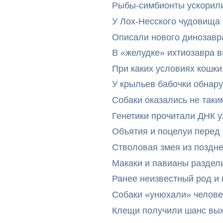
Рыбы-симбионты ускорили
У Лох-Несского чудовища
Описали нового динозавр
В «желудке» ихтиозавра 
При каких условиях кошки
У крыльев бабочки обнар
Собаки оказались не таки
Генетики прочитали ДНК 
Объятия и поцелуи перед
Стволовая змея из поздн
Макаки и павианы раздел
Ранее неизвестный род и 
Собаки «унюхали» челове
Клещи получили шанс выж