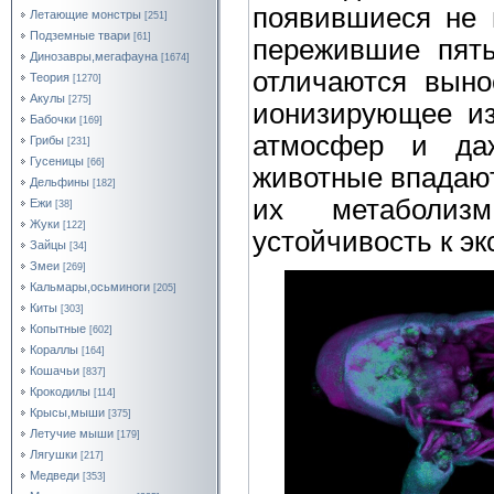
появившиеся не 
Летающие монстры
[251]
Подземные твари
[61]
пережившие пять
Динозавры,мегафауна
[1674]
отличаются выно
Теория
[1270]
Акулы
[275]
ионизирующее из
Бабочки
[169]
атмосфер и даж
Грибы
[231]
Гусеницы
[66]
животные впадают
Дельфины
[182]
их метаболизм
Ежи
[38]
Жуки
[122]
устойчивость к э
Зайцы
[34]
Змеи
[269]
Кальмары,осьминоги
[205]
Киты
[303]
Копытные
[602]
Кораллы
[164]
Кошачьи
[837]
Крокодилы
[114]
Крысы,мыши
[375]
Летучие мыши
[179]
Лягушки
[217]
Медведи
[353]