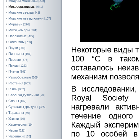
Медузы,моллюски
[235]
Микроорганизмы
[641]
Морские звезды
[42]
Морские львы,тюлени
[157]
Муравьи
[270]
Мухи,комары
[301]
Насекомые
[427]
Обезьяны
[739]
Некоторые виды т
Пауки
[350]
Пингвины
[104]
100 °C в таком
Псовые
[675]
оставалось неиз
Птицы
[1223]
Пчелы
[391]
механизм позволя
Ракообразные
[209]
Растения
[663]
В исследовании,
Рыбы
[932]
Саранча,кузнечики
Royal Society 
[29]
Слоны
[162]
нагревали актив
Сурикаты,грызуны
[325]
Тараканы
[60]
течение одного
Улитки
[79]
Каждый экспериме
Хамелеоны
[19]
Черви
[221]
по 10 особей в 
Черепахи
[135]