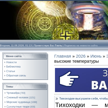
Вторник, 11.08.2026, 01:13 |
Приветствую Вас
Гость
|
Подписка на новости сайта
Главная
»
2026
»
Июнь
»
Меню сайта
высокие температуры
Новости
Библиотека
Статьи
Обратная связь
Темы
Чупакабра
[793]
Снежный человек
[1151]
Тихоходки высушили себя, чтоб
Морские чудовища
[1088]
Тихоходки — ми
Сухопутные твари
[930]