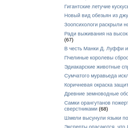
Гигантские летучие куск
Новый вид обезьян из дж
Зоопсихологи раскрыли н
Ради выживания на высок
(67)
В честь Манки Д. Луффи и
Пчелиные королевы сброс
Эдиакарские животные сп
Сумчатого муравьеда иск
Коричневая окраска защи
Древние земноводные обо
Самки орангутанов пожер
сверстниками
(68)
Шмели высунули языки п
Эксперты опасаются, что