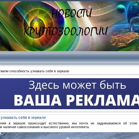
ужили способность узнавать себя в зеркале
узнавать себя в зеркале
ения в зеркале происходит естественно, мы почти не задумываемся об этом.
м наличия самосознания и высокого уровня интеллекта.