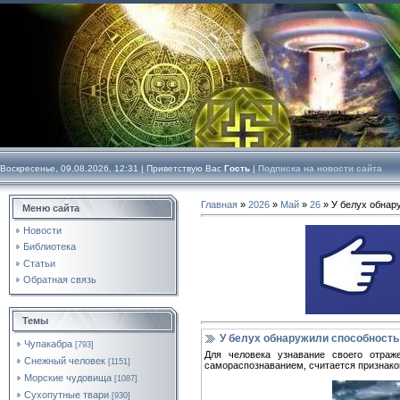
Воскресенье, 09.08.2026, 12:31 |
Приветствую Вас
Гость
|
Подписка на новости сайта
Главная
»
2026
»
Май
»
26
» У белух обнар
Меню сайта
Новости
Библиотека
Статьи
Обратная связь
Темы
У белух обнаружили способность 
Чупакабра
[793]
Для человека узнавание своего отраж
Снежный человек
[1151]
самораспознаванием, считается признако
Морские чудовища
[1087]
Сухопутные твари
[930]