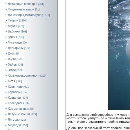
Летающие монстры
[251]
Подземные твари
[61]
Динозавры,мегафауна
[1673]
Теория
[1270]
Акулы
[275]
Бабочки
[168]
Грибы
[231]
Гусеницы
[66]
Дельфины
[182]
Ежи
[38]
Жуки
[122]
Зайцы
[34]
Змеи
[269]
Кальмары,осьминоги
[205]
Киты
[303]
Копытные
[601]
Кораллы
[164]
Кошачьи
[837]
Крокодилы
[114]
Крысы,мыши
[375]
Летучие мыши
Для выявления этой способности у животн
[179]
место, чтобы увидеть ее можно было толь
Лягушки
[216]
том, что оно отождествляет себя с отраже
Медведи
[353]
До сих пор зеркальный тест прошли лиш