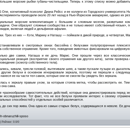
ебольшие морские рыбки губаны-чистильщики. Теперь к этому списку можно добавить 
 One, когнитивный психолог Диана Рейсс и ее коллеги из Городского университета Н
ксперименты проводили около 20 лет назад в Нью-Йоркском аквариуме, однако их рез
циальные морские млекопитающие с большим и сложным мозгом, развитыми ком
адачи. Они образуют сложные сообщества и не только имеют собственный «язык», п
 видов, включая людей и дельфинов-афалин.
и. Трех из них — Кэти, Марину и Наташу — поймали в дикой природе, а четвертая, М
устанавливали в смотровых окнах бассейна с белухами полупрозрачные плексиг
на собственное отражение. Кроме того, поведение животных фиксировали на цифровую
олько две самки, Наташа и ее дочь Марис. Они прошли через все классически
циальная реакция (восприятие своего отражения как другого кита), затем проверка 
поведение (осмотр собственного тела).
лись, кивали, трясли головой, вытягивали шею, а также пускали пузыри из дыхатель
 другие белухи в основном игнорировали зеркала, поэтому не перешли к следующ
анеся ее на части тел самок, которые они не смогли бы увидеть без зеркала.
улась к зеркалу правым ухом, за которым стояла метка, чтобы рассмотреть ее. Те
я она сама.
е «разнообразие самостоятельных действий, которые она демонстрировала перед зе
ли исследователи. Тот факт, что не все белухи проявили интерес к своему отраже
уальных способностей у отдельных особей различается.
, до сих пор жива. Она одна из самых старых белух, содержащихся в неволе. Ее доч
luh-obnaruzhili-sposo
|
Рейтинг
:
0.0
/
0