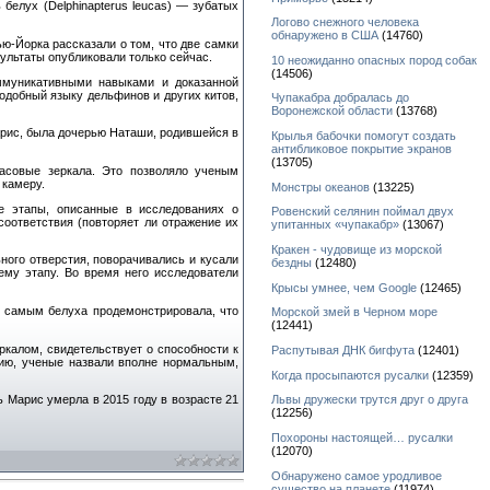
белух (Delphinapterus leucas) — зубатых
Логово снежного человека
обнаружено в США
(14760)
ью-Йорка рассказали о том, что две самки
ультаты опубликовали только сейчас.
10 неожиданно опасных пород собак
(14506)
муникативными навыками и доказанной
одобный языку дельфинов и других китов,
Чупакабра добралась до
Воронежской области
(13768)
арис, была дочерью Наташи, родившейся в
Крылья бабочки помогут создать
антибликовое покрытие экранов
(13705)
ласовые зеркала. Это позволяло ученым
 камеру.
Монстры океанов
(13225)
е этапы, описанные в исследованиях о
Ровенский селянин поймал двух
соответствия (повторяет ли отражение их
упитанных «чупакабр»
(13067)
Кракен - чудовище из морской
ного отверстия, поворачивались и кусали
бездны
(12480)
ему этапу. Во время него исследователи
Крысы умнее, чем Google
(12465)
м самым белуха продемонстрировала, что
Морской змей в Черном море
(12441)
ркалом, свидетельствует о способности к
Распутывая ДНК бигфута
(12401)
нию, ученые назвали вполне нормальным,
Когда просыпаются русалки
(12359)
ь Марис умерла в 2015 году в возрасте 21
Львы дружески трутся друг о друга
(12256)
Похороны настоящей… русалки
(12070)
Обнаружено самое уродливое
существо на планете
(11974)