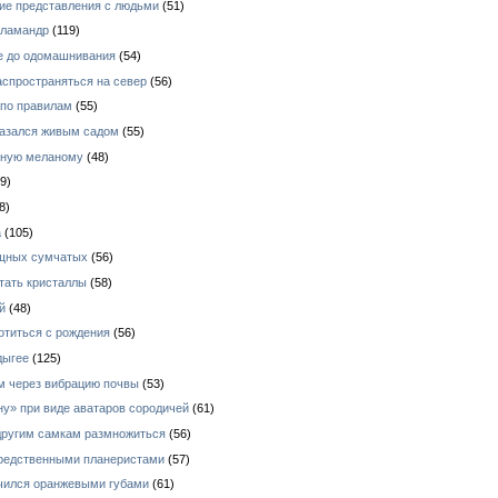
кие представления с людьми
(51)
аламандр
(119)
е до одомашнивания
(54)
аспространяться на север
(56)
 по правилам
(55)
азался живым садом
(55)
зную меланому
(48)
9)
8)
а
(105)
ищных сумчатых
(56)
тать кристаллы
(58)
й
(48)
отиться с рождения
(56)
дыгее
(125)
ом через вибрацию почвы
(53)
у» при виде аватаров сородичей
(61)
 другим самкам размножиться
(56)
средственными планеристами
(57)
ичился оранжевыми губами
(61)