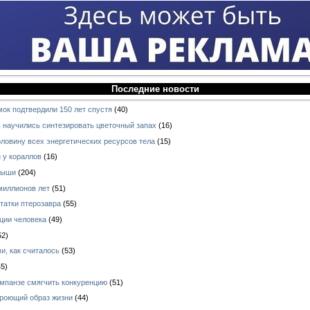
Последние новости
мок подтвердили 150 лет спустя
(40)
 научились синтезировать цветочный запах
(16)
оловину всех энергетических ресурсов тела
(15)
 у кораллов
(16)
ныши
(204)
миллионов лет
(51)
татки птерозавра
(55)
ции человека
(49)
52)
и, как считалось
(53)
5)
импанзе смягчить конкуренцию
(51)
 роющий образ жизни
(44)