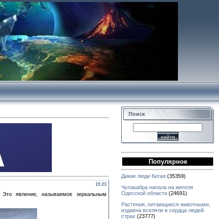
Поиск
Популярное
Дикие люди Китая
(35359)
15:23
Чупакабра напала на жителя
Одесской области
(24691)
 Это явление, называемое зеркальным
Растения, питающиеся животными,
издавна вселяли в сердца людей
страх
(23777)