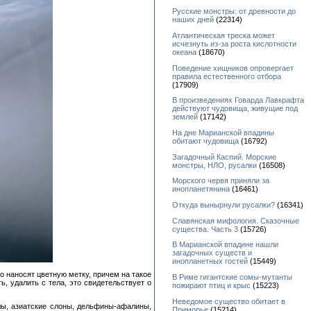
Русские монстры: от древности до
наших дней
(22314)
Атлантическая треска может
исчезнуть из-за роста кислотности
океана
(18670)
Поведение хищников опровергает
правила естественного отбора
(17909)
В произведениях Говарда Лавкрафта
действуют чудовища, живущие под
землей
(17142)
На дне Марианской впадины
обитают чудовища
(16792)
Загадочный Каспий. Морские
монстры, НЛО, русалки
(16508)
Морского червя приняли за
инопланетянина
(16461)
Откуда вынырнули русалки?
(16341)
Славянская мифология. Сказочные
существа. Часть 3
(15726)
В Марианской впадине нашли
загадочных существ и
инопланетных гостей
(15449)
о наносят цветную метку, причем на такое
В Риме гигантские сомы-мутанты
ь, удалить с тела, это свидетельствует о
пожирают птиц и крыс
(15223)
Неведомое существо обитает в
лы, азиатские слоны, дельфины-афалины,
Приморье
(15214)