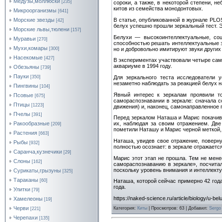
Медузы,моллюски
[235]
сороки, а также, в некоторой степени, н
китов из семейства монодонтовых.
Микроорганизмы
[641]
В статье, опубликованной в журнале PLOS
Морские звезды
[42]
белух успешно прошли зеркальный тест. Э
Морские львы,тюлени
[157]
Белухи — высокоинтеллектуальные, со
Муравьи
[270]
способностью решать интеллектуальные з
Мухи,комары
но и добровольно имитируют звуки других
[300]
Насекомые
[427]
В экспериментах участвовали четыре самк
аквариуме в 1994 году.
Обезьяны
[739]
Пауки
Для зеркального теста исследователи 
[350]
незаметно наблюдать за реакцией белух 
Пингвины
[104]
Явный интерес к зеркалам проявили т
Псовые
[675]
самораспознавании в зеркале: сначала со
Птицы
[1223]
движения) и, наконец, самонаправленное 
Пчелы
[391]
Перед зеркалом Наташа и Марис покачива
Ракообразные
их, наблюдая за своим отражением. Две
[209]
пометили Наташу и Марис черной меткой, н
Растения
[663]
Наташа, увидев свое отражение, поверн
Рыбы
[932]
полностью осознает: в зеркале отражаетс
Саранча,кузнечики
[29]
Марис этот этап не прошла. Тем не мене
Слоны
[162]
самораспознаванию в зеркале», посчита
поскольку уровень внимания и интеллект
Сурикаты,грызуны
[325]
Тараканы
[60]
Наташа, которой сейчас примерно 42 года
года.
Улитки
[79]
https://naked-science.ru/article/biology/u-be
Хамелеоны
[19]
Черви
Категория
:
Киты
|
Просмотров
: 63 |
Добавил
:
Sergo
[221]
Черепахи
[135]