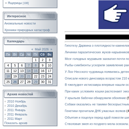
Ящерицы
[198]
Интересное
Аномальные новости
Хроники природных катастроф
Календарь
Гипотезу Дарвина о плотоядности камнело
«
Май 2026
»
Личинки паразитических жуков-нарывников
Пн
Вт
Ср
Чт
Пт
Сб
Вс
Мозг голодных муравьев захватил почти п
1
2
3
Рыбы-симбионты ускорили заживление ран
4
5
6
7
8
9
10
11
12
13
14
15
16
17
У Лох-Несского чудовища появились дете
18
19
20
21
22
23
24
Описали нового динозавра возрастом 210 
25
26
27
28
29
30
31
В «желудке» ихтиозавра впервые нашли ос
При каких условиях кошки распознают эмо
Архив новостей
У крыльев бабочки обнаружили обоняние
(
2010 Ноябрь
Собаки оказались не такими бескорыстным
2010 Декабрь
2011 Январь
Генетики прочитали ДНК ужасных волков
(4
2011 Февраль
Объятия и поцелуи перед едой помогли ш
2011 Март
Показать архив
Стволовая змея из позднего мела освоила