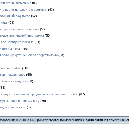
шачьего вылизывания
(86)
чились есть ядовитые растения
(63)
али новый род жуков
(62)
 яйца
(63)
ись древнейшими правшами
(56)
видов под угрозой вымирания
(50)
к от нападок взрослых
(51)
и головастика
(210)
 ради игр детенышей со сверстниками
(68)
овище погибло
(164)
ков и скорпионов
(68)
е умными самцами
(68)
(84)
 квадратного километра для выкармливания птенцов
(87)
зкую к человеческому бегу
(75)
 видов насекомых
(77)
озоология" © 2010-2026 При использовании материалов с сайта активная ссылка на не