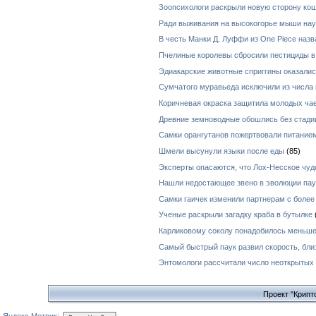
Зоопсихологи раскрыли новую сторону ко
Ради выживания на высокогорье мыши нау
В честь Манки Д. Луффи из One Piece назв
Пчелиные королевы сбросили пестициды в
Эдиакарские животные сприггины оказал
Сумчатого муравьеда исключили из числа 
Коричневая окраска защитила молодых чае
Древние земноводные обошлись без стади
Самки орангутанов пожертвовали питанием
Шмели высунули языки после еды
(85)
Эксперты опасаются, что Лох-Несское чуд
Нашли недостающее звено в эволюции пау
Самки гаичек изменили партнерам с боле
Ученые раскрыли загадку краба в бутылке
Карликовому соколу понадобилось меньше
Самый быстрый паук развил скорость, бли
Энтомологи рассчитали число неоткрытых
Проект "Крипт