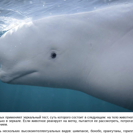
ых применяют зеркальный тест, суть которого состоит в следующем: на тело животног
ко в зеркале. Если животное реагирует на метку, пытается ее рассмотреть, потрогат
нием.
ь нескольких высокоинтеллектуальных видов: шимпанзе, бонобо, орангутаны, горил