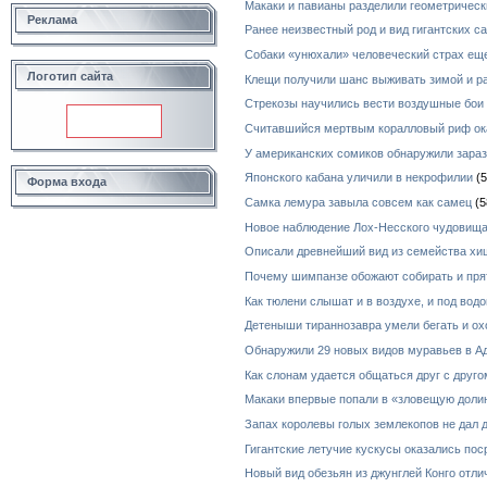
Макаки и павианы разделили геометричес
Реклама
Ранее неизвестный род и вид гигантских с
Собаки «унюхали» человеческий страх ещ
Логотип сайта
Клещи получили шанс выживать зимой и р
Стрекозы научились вести воздушные бои
Считавшийся мертвым коралловый риф ок
У американских сомиков обнаружили зара
Японского кабана уличили в некрофилии
(5
Форма входа
Самка лемура завыла совсем как самец
(5
Новое наблюдение Лох-Несского чудовищ
Описали древнейший вид из семейства х
Почему шимпанзе обожают собирать и пря
Как тюлени слышат и в воздухе, и под водо
Детеныши тираннозавра умели бегать и ох
Обнаружили 29 новых видов муравьев в А
Как слонам удается общаться друг с друг
Макаки впервые попали в «зловещую долин
Запах королевы голых землекопов не дал
Гигантские летучие кускусы оказались по
Новый вид обезьян из джунглей Конго отл