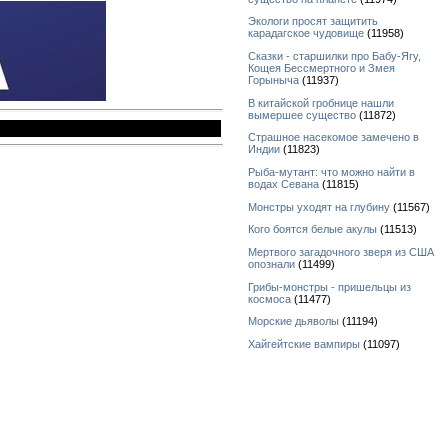
Экологи просят защитить
карадагское чудовище
(11958)
Сказки - старшилки про Бабу-Ягу,
Кощея Бессмертного и Змея
Горыныча
(11937)
В китайской гробнице нашли
вымершее существо
(11872)
Страшное насекомое замечено в
Индии
(11823)
Рыба-мутант: что можно найти в
водах Севана
(11815)
Монстры уходят на глубину
(11567)
Кого боятся белые акулы
(11513)
Мертвого загадочного зверя из США
опознали
(11499)
Грибы-монстры - пришельцы из
космоса
(11477)
Морские дьяволы
(11194)
Хайгейтские вампиры
(11097)