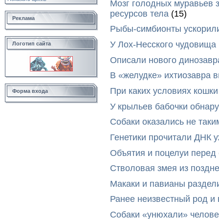
Мозг голодных муравьев з
ресурсов тела
(15)
Реклама
Рыбы-симбионты ускорили
У Лох-Несского чудовища
Логотип сайта
Описали нового динозавр
В «желудке» ихтиозавра 
При каких условиях кошки
Форма входа
У крыльев бабочки обнар
Собаки оказались не таки
Генетики прочитали ДНК 
Объятия и поцелуи перед
Стволовая змея из поздн
Макаки и павианы раздел
Ранее неизвестный род и 
Собаки «унюхали» челове