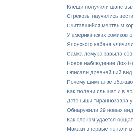
Клещи получили шанс выж
Стрекозы научились вест
Считавшийся мертвым ко
У американских сомиков 
Японского кабана уличил
Самка лемура завыла сов
Новое наблюдение Лох-Н
Описали древнейший вид 
Почему шимпанзе обожают
Как тюлени слышат и в во
Детеныши тираннозавра ум
Обнаружили 29 новых вид
Как слонам удается общат
Макаки впервые попали в