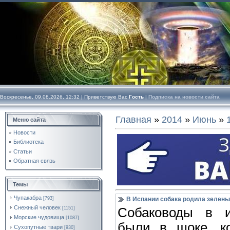
Воскресенье, 09.08.2026, 12:32 |
Приветствую Вас
Гость
|
Подписка на новости сайта
Главная
»
2014
»
Июнь
»
Меню сайта
Новости
Библиотека
Статьи
Обратная связь
Темы
Чупакабра
[793]
В Испании собака родила зелен
Снежный человек
[1151]
Собаководы в и
Морские чудовища
[1087]
были в шоке, ко
Сухопутные твари
[930]