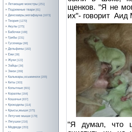
Летающие монстры
[251]
щенков. "Я не мо
Подземные твари
[61]
их"- говорит Аид
Динозавры,мегафауна
[1673]
Теория
[1270]
Акулы
[275]
Бабочки
[168]
Грибы
[231]
Гусеницы
[66]
Дельфины
[182]
Ежи
[38]
Жуки
[122]
Зайцы
[34]
Змеи
[269]
Кальмары,осьминоги
[205]
Киты
[303]
Копытные
[601]
Кораллы
[164]
Кошачьи
[837]
Крокодилы
[114]
Крысы,мыши
[375]
Летучие мыши
[179]
Лягушки
"Я думал, что 
[216]
Медведи
[353]