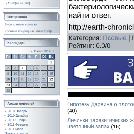
Ящерицы
[198]
бактериологическ
найти ответ.
Интересное
Аномальные новости
http://earth-chron
Хроники природных катастроф
Категория
:
Псовые
|
Календарь
Рейтинг
:
0.0
/
0
«
Июнь 2014
»
Пн
Вт
Ср
Чт
Пт
Сб
Вс
1
2
3
4
5
6
7
8
9
10
11
12
13
14
15
16
17
18
19
20
21
22
23
24
25
26
27
28
29
30
Гипотезу Дарвина о плото
Архив новостей
(40)
2010 Ноябрь
2010 Декабрь
Личинки паразитических ж
2011 Январь
2011 Февраль
цветочный запах
(16)
2011 Март
Показать архив