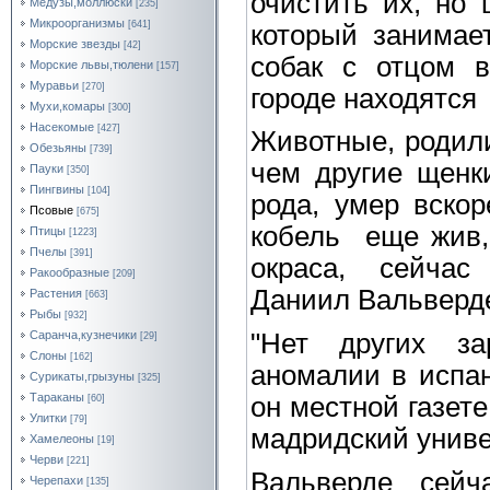
очистить их, но 
Медузы,моллюски
[235]
Микроорганизмы
[641]
который занимае
Морские звезды
[42]
собак с отцом в
Морские львы,тюлени
[157]
Муравьи
[270]
городе находятся
Мухи,комары
[300]
Насекомые
[427]
Животные, родили
Обезьяны
[739]
чем другие щенки
Пауки
[350]
Пингвины
[104]
рода, умер вскор
Псовые
[675]
кобель еще жив, 
Птицы
[1223]
Пчелы
[391]
окраса, сейчас
Ракообразные
[209]
Даниил Вальверд
Растения
[663]
Рыбы
[932]
"Нет других за
Саранча,кузнечики
[29]
Слоны
[162]
аномалии в испан
Сурикаты,грызуны
[325]
Тараканы
он местной газет
[60]
Улитки
[79]
мадридский униве
Хамелеоны
[19]
Черви
[221]
Вальверде сейч
Черепахи
[135]