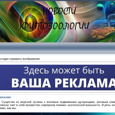
создан поражать воображение
ражение
е. Существо из морской пучины с восемью подвижными щупальцами, роговым клю
ллюски таят в себе множество сюрпризов помимо экзотической внешности. И речь не
ямо, как мы.