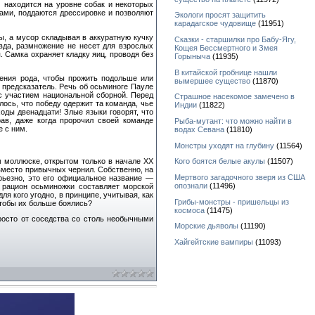
находится на уровне собак и некоторых
ами, поддаются дрессировке и позволяют
Экологи просят защитить
карадагское чудовище
(11951)
ы, а мусор складывая в аккуратную кучку
Сказки - старшилки про Бабу-Ягу,
вда, размножение не несет для взрослых
Кощея Бессмертного и Змея
 Самка охраняет кладку яиц, проводя без
Горыныча
(11935)
В китайской гробнице нашли
ения рода, чтобы прожить подольше или
вымершее существо
(11870)
 предсказатель. Речь об осьминоге Пауле
с участием национальной сборной. Перед
Страшное насекомое замечено в
ось, что победу одержит та команда, чье
Индии
(11822)
ды двенадцати! Злые языки говорят, что
ав, даже когда пророчил своей команде
Рыба-мутант: что можно найти в
е с ним.
водах Севана
(11810)
Монстры уходят на глубину
(11564)
 моллюске, открытом только в начале XX
Кого боятся белые акулы
(11507)
вместо привычных чернил. Собственно, на
Мертвого загадочного зверя из США
ерьезно, это его официальное название —
опознали
(11496)
й рацион осьминожки составляет морской
я кого угодно, в принципе, учитывая, как
Грибы-монстры - пришельцы из
чтобы их больше боялись?
космоса
(11475)
просто от соседства со столь необычными
Морские дьяволы
(11190)
Хайгейтские вампиры
(11093)