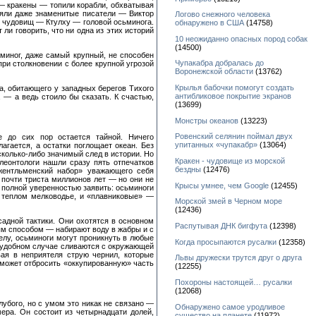
— кракены — топили корабли, обхватывая
няли даже знаменитые писатели — Виктор
Логово снежного человека
х чудовищ — Ктулху — головой осьминога.
обнаружено в США
(14758)
ли говорить, что ни одна из этих историй
10 неожиданно опасных пород собак
(14500)
миног, даже самый крупный, не способен
Чупакабра добралась до
при столкновении с более крупной угрозой
Воронежской области
(13762)
Крылья бабочки помогут создать
а, обитающего у западных берегов Тихого
антибликовое покрытие экранов
 — а ведь стоило бы сказать. К счастью,
(13699)
Монстры океанов
(13223)
Ровенский селянин поймал двух
е до сих пор остается тайной. Ничего
упитанных «чупакабр»
(13064)
агается, а остатки поглощает океан. Без
сколько-либо значимый след в истории. Но
Кракен - чудовище из морской
леонтологи нашли сразу пять отпечатков
бездны
(12476)
жентльменский набор» уважающего себя
 почти триста миллионов лет — но они не
Крысы умнее, чем Google
(12455)
 полной уверенностью заявить: осьминоги
а теплом мелководье, и «плавниковые» —
Морской змей в Черном море
(12436)
адной тактики. Они охотятся в основном
Распутывая ДНК бигфута
(12398)
ым способом — набирают воду в жабры и с
лу, осьминоги могут проникнуть в любые
Когда просыпаются русалки
(12358)
м удобном случае сливаются с окружающей
ая в неприятеля струю чернил, которые
Львы дружески трутся друг о друга
 может отбросить «оккупированную» часть
(12255)
Похороны настоящей… русалки
(12068)
убого, но с умом это никак не связано —
Обнаружено самое уродливое
ера. Он состоит из четырнадцати долей,
существо на планете
(11972)