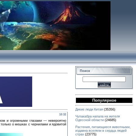
Поиск
Популярное
Дикие люди Китая
(35356)
10:32
Чупакабра напала на жителя
Одесской области
(24685)
вом и огромными глазами — невероятно
 только о мешках с чернилами и ядовитой
Растения, питающиеся животными,
издавна вселяли в сердца людей
страх
(23775)