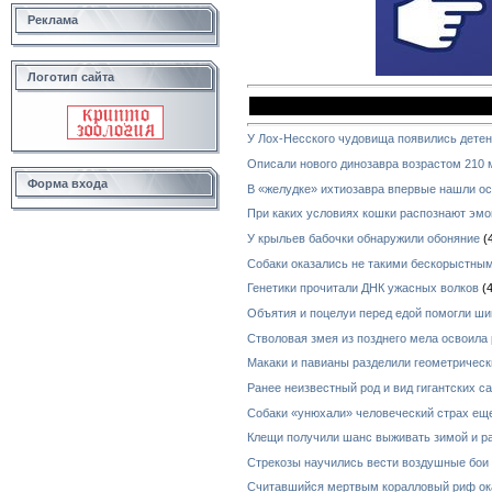
Реклама
Логотип сайта
У Лох-Несского чудовища появились дете
Описали нового динозавра возрастом 210 
Форма входа
В «желудке» ихтиозавра впервые нашли ос
При каких условиях кошки распознают эмо
У крыльев бабочки обнаружили обоняние
(
Собаки оказались не такими бескорыстным
Генетики прочитали ДНК ужасных волков
(4
Объятия и поцелуи перед едой помогли ш
Стволовая змея из позднего мела освоила
Макаки и павианы разделили геометричес
Ранее неизвестный род и вид гигантских с
Собаки «унюхали» человеческий страх ещ
Клещи получили шанс выживать зимой и р
Стрекозы научились вести воздушные бои
Считавшийся мертвым коралловый риф ок