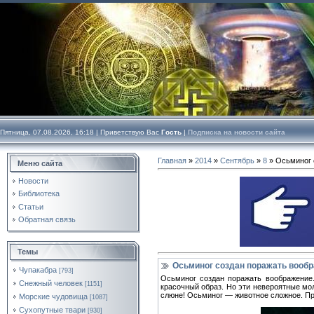
Пятница, 07.08.2026, 16:18 |
Приветствую Вас
Гость
|
Подписка на новости сайта
Главная
»
2014
»
Сентябрь
»
8
» Осьминог 
Меню сайта
Новости
Библиотека
Статьи
Обратная связь
Темы
Осьминог создан поражать вооб
Чупакабра
[793]
Осьминог создан поражать воображени
Снежный человек
[1151]
красочный образ. Но эти невероятные мо
слюне! Осьминог — животное сложное. Пр
Морские чудовища
[1087]
Сухопутные твари
[930]