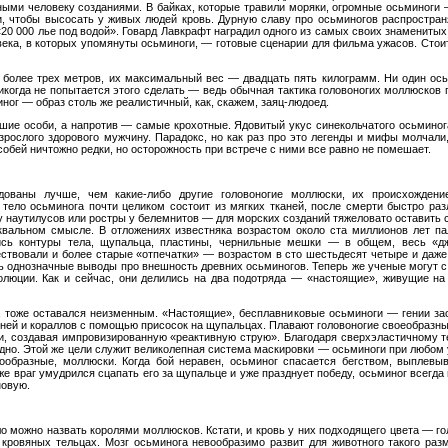
ыми человеку созданиями. В байках, которые травили моряки, огромные осьминоги 
и, чтобы высосать у живых людей кровь. Дурную славу про осьминогов распростра
«20 000 лье под водой». Говард Лавкрафт наградил одного из самых своих знамениты
 века, в которых упомянуты осьминоги, — готовые сценарии для фильма ужасов. Стоит 
 более трех метров, их максимальный вес — двадцать пять килограмм. Ни один ось
 никогда не попытается этого сделать — ведь обычная тактика головоногих моллюсков 
ог — образ столь же реалистичный, как, скажем, заяц-людоед.
шие особи, а напротив — самые крохотные. Ядовитый укус синекольчатого осьминог
зрослого здорового мужчину. Парадокс, но как раз про это легенды и мифы молчали,
обей ничтожно редки, но осторожность при встрече с ними все равно не помешает.
дованы лучше, чем какие-либо другие головоногие моллюски, их происхождени
тело осьминога почти целиком состоит из мягких тканей, после смерти быстро разл
у наутилусов или ростры у белемнитов — для морских созданий тяжеловато оставить 
вальном смысле. В отложениях известняка возрастом около ста миллионов лет па
лись контуры тела, щупальца, пластины, чернильные мешки — в общем, весь «д
ествовали и более старые «отпечатки» — возрастом в сто шестьдесят четыре и даже
ть однозначные выводы про внешность древних осьминогов. Теперь же ученые могут с
олюции. Как и сейчас, они делились на два подотряда — «настоящие», живущие н
, тоже оставался неизменным. «Настоящие», бесплавниковые осьминоги — гении зас
ней и кораллов с помощью присосок на щупальцах. Плавают головоногие своеобразн
, создавая импровизированную «реактивную струю». Благодаря сверхэластичному те
одно. Этой же цели служит великолепная система маскировки — осьминоги при любо
образные, моллюски. Когда бой неравен, осьминог спасается бегством, выплевыв
е враг умудрился сцапать его за щупальце и уже празднует победу, осьминог всегда
новую.
 можно назвать королями моллюсков. Кстати, и кровь у них подходящего цвета — гол
кровяных тельцах. Мозг осьминога невообразимо развит для животного такого разм