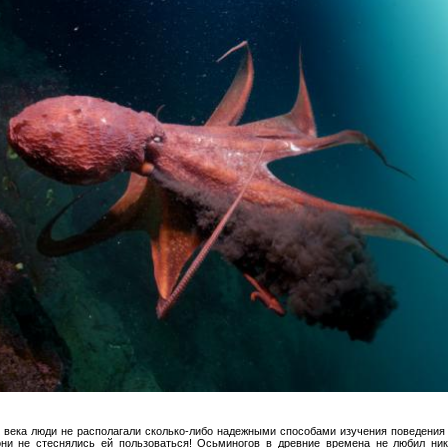
X века люди не располагали сколько-либо надежными способами изучения поведения
они не стеснялись ей пользоваться! Осьминогов в древние времена не любил ни