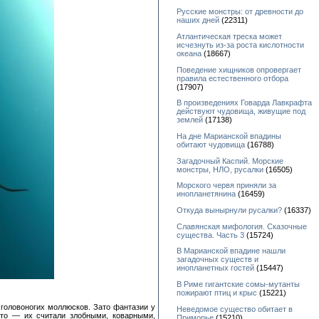
Русские монстры: от древности до
наших дней
(22311)
Атлантическая треска может
исчезнуть из-за роста кислотности
океана
(18667)
Поведение хищников опровергает
правила естественного отбора
(17907)
В произведениях Говарда Лавкрафта
действуют чудовища, живущие под
землей
(17138)
На дне Марианской впадины
обитают чудовища
(16788)
Загадочный Каспий. Морские
монстры, НЛО, русалки
(16505)
Морского червя приняли за
инопланетянина
(16459)
Откуда вынырнули русалки?
(16337)
Славянская мифология. Сказочные
существа. Часть 3
(15724)
В Марианской впадине нашли
загадочных существ и
инопланетных гостей
(15447)
В Риме гигантские сомы-мутанты
пожирают птиц и крыс
(15221)
 головоногих моллюсков. Зато фантазии у
Неведомое существо обитает в
кто — их считали злобными, коварными,
Приморье
(15210)