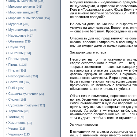
Медузы,моллюски
[235]
могущественными и однозначно враждебн
их щупальцами, а присоски использовал
Микроорганизмы
[641]
Гюго в «Тружениках моря», Жюль Верн в 
Морские звезды
[42]
Да и многие газетные заголовки XVIII-XIX
не является правдой?
Морские львы,тюлени
[157]
На самом деле, осьминоги не вырастают
Муравьи
[269]
утянуть на дно человека. Более того, он
Мухи,комары
[300]
— спасение бегством. Кровожадный осьмин
Насекомые
[427]
Опасность для нас представляют не боль
Обезьяны
океана, способен отправить в больницу в
[739]
случаи смерти даже от самых ядовитых ос
Пауки
[350]
Засадных дел мастера
Пингвины
[104]
Псовые
Несмотря на то, что осьминоги иссле
[675]
сверхъестественного в этом нет — ведь 
Птицы
[1223]
твердых элементов — таких, как панцири 
осьминогам это все же удалось — в бук
Пчелы
[391]
далеких предков осьминогов. Сохрани
Ракообразные
[209]
головоногого моллюска. В принципе, сущ
были такими четкими, не позволяя сдела
Растения
[662]
практически не менялись с течением эв
Рыбы
[932]
обитающие на значительных глубинах.
Саранча,кузнечики
[29]
Образ жизни осьминога, вероятнее всего
ночью, бесшумно передвигаясь среди кам
Слоны
[162]
силой выталкивают в нужном направлении
Сурикаты,грызуны
[325]
щели между скалами и спрятаться где уг
средой. Их добыча — мелкая рыба, рако
Тараканы
[60]
накапливает в специальном мешке. Если ж
Улитки
[79]
тела и удрать, чтобы выжить и отрастить 
Хамелеоны
[19]
Умники и пророки
Черви
[221]
В отношении интеллекта осьминогов смело
Черепахи
[135]
лишь с наличием меди вместо железа в 