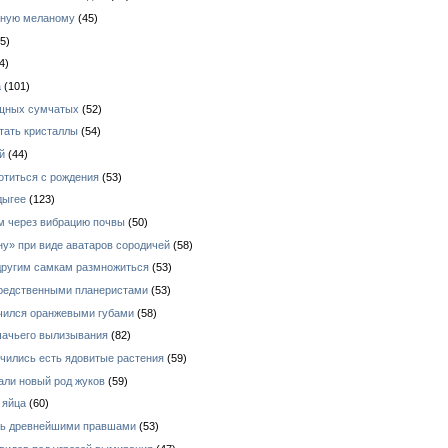
зную меланому
(45)
5)
4)
а
(101)
ищных сумчатых
(52)
тать кристаллы
(54)
й
(44)
отиться с рождения
(53)
дыгее
(123)
ом через вибрацию почвы
(50)
у» при виде аватаров сородичей
(58)
 другим самкам размножиться
(53)
средственными планеристами
(53)
ичился оранжевыми губами
(58)
шачьего вылизывания
(82)
чились есть ядовитые растения
(59)
али новый род жуков
(59)
 яйца
(60)
ись древнейшими правшами
(53)