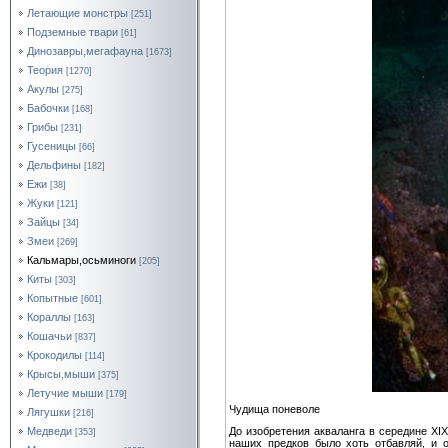
Летающие монстры
[251]
Подземные твари
[61]
Динозавры,мегафауна
[1673]
Теория
[1270]
Акулы
[275]
Бабочки
[168]
Грибы
[231]
Гусеницы
[66]
Дельфины
[182]
Ежи
[38]
Жуки
[121]
Зайцы
[34]
Змеи
[269]
Кальмары,осьминоги
[205]
Киты
[303]
Копытные
[601]
Кораллы
[163]
Кошачьи
[837]
Крокодилы
[114]
Крысы,мыши
[375]
Летучие мыши
[179]
Чудища поневоле
Лягушки
[216]
Медведи
До изобретения акваланга в середине XI
[353]
наших предков было хоть отбавляй, и 