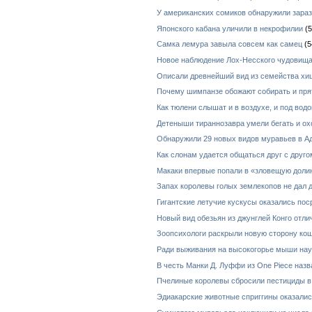
У американских сомиков обнаружили зара
Японского кабана уличили в некрофилии
(5
Самка лемура завыла совсем как самец
(5
Новое наблюдение Лох-Несского чудовищ
Описали древнейший вид из семейства х
Почему шимпанзе обожают собирать и пря
Как тюлени слышат и в воздухе, и под водо
Детеныши тираннозавра умели бегать и ох
Обнаружили 29 новых видов муравьев в А
Как слонам удается общаться друг с друг
Макаки впервые попали в «зловещую долин
Запах королевы голых землекопов не дал
Гигантские летучие кускусы оказались по
Новый вид обезьян из джунглей Конго отл
Зоопсихологи раскрыли новую сторону ко
Ради выживания на высокогорье мыши нау
В честь Манки Д. Луффи из One Piece назв
Пчелиные королевы сбросили пестициды в
Эдиакарские животные сприггины оказал