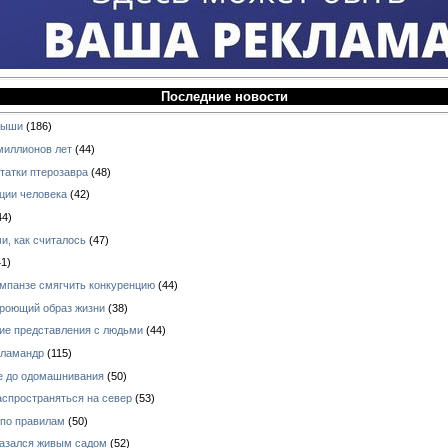
Последние новости
ныши
(186)
миллионов лет
(44)
татки птерозавра
(48)
ции человека
(42)
44)
и, как считалось
(47)
1)
импанзе смягчить конкуренцию
(44)
 роющий образ жизни
(38)
кие представления с людьми
(44)
аламандр
(115)
е до одомашнивания
(50)
аспространяться на север
(53)
 по правилам
(50)
азался живым садом
(52)