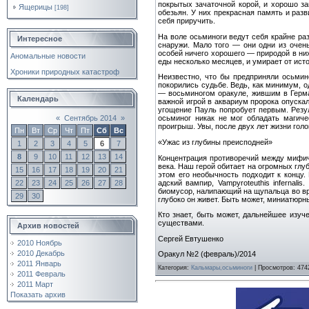
покрытых зачаточной корой, и хорошо з
Ящерицы
[198]
обезьян. У них прекрасная память и ра
себя приручить.
На воле осьминоги ведут себя крайне ра
Интересное
снаружи. Мало того — они одни из очен
особей ничего хорошего — природой в ни
Аномальные новости
еды несколько месяцев, и умирает от исто
Хроники природных катастроф
Неизвестно, что бы предприняли осьмин
покорились судьбе. Ведь, как минимум, 
— восьминогом оракуле, жившим в Герма
Календарь
важной игрой в аквариум пророка опуска
угощение Пауль попробует первым. Резул
«
Сентябрь 2014
»
осьминог никак не мог обладать магиче
проигрыш. Увы, после двух лет жизни голо
Пн
Вт
Ср
Чт
Пт
Сб
Вс
«Ужас из глубины преисподней»
1
2
3
4
5
6
7
8
9
10
11
12
13
14
Концентрация противоречий между мифич
века. Наш герой обитает на огромных глу
15
16
17
18
19
20
21
этом его необычность подходит к концу.
адский вампир, Vampyroteuthis inferna
22
23
24
25
26
27
28
биомусор, налипающий на щупальца во вре
29
30
глубоко он живет. Быть может, миниатюр
Кто знает, быть может, дальнейшее изуч
существами.
Архив новостей
Сергей Евтушенко
2010 Ноябрь
2010 Декабрь
Оракул №2 (февраль)/2014
2011 Январь
Категория
:
Кальмары,осьминоги
|
Просмотров
: 474
2011 Февраль
2011 Март
Показать архив