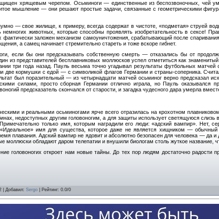
ащищен хрящевым черепом. Осьминоги — единственные из беспозвоночных, чей ум 
звитое мышление — они решают простые задачи, связанные с геометрическими фигур
зумно — свое жилище, к примеру, всегда содержат в чистоте, «подметая» струей вод
ь немногих животных, которые способны проявлять изобретательность в сексе! Пра
х фактически заложен механизм самоуничтожения, срабатывающий после спаривания.
щения, а самец начинает стремительно стареть и тоже вскоре гибнет.
оги, если бы они предсказывать собственную смерть — отказались бы от продолж
один из представителей бесплавниковых моллюсков успел отметиться как знаменитый
нии три года назад. Пауль весьма точно угадывал результаты футбольных матчей 
ли две кормушки с едой — с символикой флагов Германии и страны-соперника. Считал
ьтат был поразительный — из четырнадцати матчей осьминог верно предсказал исхо
скими силами, просто сборная Германии отлично играла, но Пауль оказывался пр
воногий предсказатель скончался от старости, и загадка чудесного дара умерла вмест
ескими и реальными осьминогами ярче всего отразилась на крохотном плавниковом
бинах, недоступных другим головоногим, а для защиты использует светящуюся слизь 
 Примечательно только имя, которым наградили его люди: «адский вампир». Нет, с
lis. «Идеальное» имя для существа, которое даже не является хищником — обычны
мя плавания. Адский вампир не ядовит и абсолютно безопасен для человека — да и дл
ные моллюски обладают даром телепатии и внушили биологам столь жуткое название, 
ение головоногих откроет нам новые тайны. До тех пор людям достаточно радости 
2 |
Добавил
:
Sergo
|
Рейтинг
:
0.0
/
0